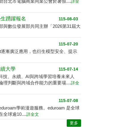
北市電腦商業同業公會於暑假....
詳全
學生踴躍報名
115-08-03
數位發展部共同主辦「2026第31屆大
115-07-20
ent逐漸廣泛應用，也衍生模型安全、提示
永續大學
115-07-14
科技、永續、AI與跨域學習培養未來人
判斷與跨域合作能力的重要場....
詳全
115-07-08
roam學術漫遊服務。eduroam 是全球
逾10....
詳全文
更多