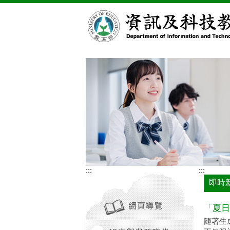
跳到主要內容區塊
:::
:::
即時
「夏日
隨著生