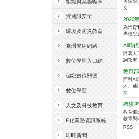
再侷限
組織與業務職掌
文
資通訊安全
202
為培育
環境及防災教育
專校院資訊
AI時
臺灣學術網路
隨著人
詞攻擊（P
數位學習入口網
教育部
偏鄉數位關懷
面對A
才。通
數位學習
文
跨校跨
人文及科技教育
教育部透
教育與
E化業務資訊系統
RSS
即時新聞