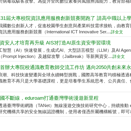
於病毒或駭客攻擊。為提升全民數位素養與風險辨識能力，教育部補助台
6第31屆大專校院資訊應用服務創新競賽開跑了 請高中職以上
我國數位創新人才，促進校園學生創意與產業科技需求接軌，由教育部與
應用服務創新競賽（International ICT Innovative Ser....
詳全文
代資安人才培育再升級 AIS3打造AI原生資安學習環境
工智慧（AI）快速發展，生成式AI、大型語言模型（LLM）及AI Ag
rompt Injection）及越獄攻擊（Jailbreak）等新興資安....
詳全文
首辦大專院校通識教育教師交流工作坊 邁向2050共創未來
I浪潮、科技快速變遷與全球永續轉型挑戰，國際高等教育均積極透過
識教育不再只是大學基礎課程，更是培養學生系統思考、公共責任、倫理
國不斷線，eduroam打通臺灣學術漫遊新里程
過臺灣學術網路（TANet）無線漫遊交換技術研究中心，持續推動 edu
研究機構共享的安全無線認證機制，使用者僅憑所屬機構帳號，即可在全球