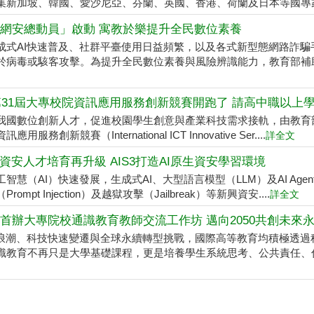
集新加坡、韓國、愛沙尼亞、芬蘭、英國、香港、荷蘭及日本等國專家學
網安總動員」啟動 寓教於樂提升全民數位素養
成式AI快速普及、社群平臺使用日益頻繁，以及各式新型態網路詐
於病毒或駭客攻擊。為提升全民數位素養與風險辨識能力，教育部補助台
6第31屆大專校院資訊應用服務創新競賽開跑了 請高中職以上
我國數位創新人才，促進校園學生創意與產業科技需求接軌，由教育部與
應用服務創新競賽（International ICT Innovative Ser....
詳全文
代資安人才培育再升級 AIS3打造AI原生資安學習環境
工智慧（AI）快速發展，生成式AI、大型語言模型（LLM）及AI Ag
rompt Injection）及越獄攻擊（Jailbreak）等新興資安....
詳全文
首辦大專院校通識教育教師交流工作坊 邁向2050共創未來
I浪潮、科技快速變遷與全球永續轉型挑戰，國際高等教育均積極透過
識教育不再只是大學基礎課程，更是培養學生系統思考、公共責任、倫理