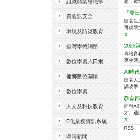
題，邀
組織與業務職掌
「夏日
資通訊安全
隨著生
再侷限
環境及防災教育
文
202
臺灣學術網路
為培育
專校院資訊
數位學習入口網
AI時
偏鄉數位關懷
隨著人
詞攻擊（P
數位學習
教育部
人文及科技教育
面對A
才。通
文
E化業務資訊系統
RSS
即時新聞