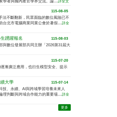
者與國內產官學界交流。論....
詳全文
115-08-05
騙手法不斷翻新，民眾面臨的數位風險已不
北市電腦商業同業公會於暑假....
詳全
學生踴躍報名
115-08-03
數位發展部共同主辦「2026第31屆大
115-07-20
ent逐漸廣泛應用，也衍生模型安全、提示
永續大學
115-07-14
科技、永續、AI與跨域學習培養未來人
判斷與跨域合作能力的重要場....
詳全
更多