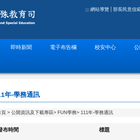
網站導覽
部長民意信
:::
即時新聞
電子布告欄
校安中心
公
11年-學務通訊
首頁
公開資訊及下載專區
FUN學務
111年-學務通訊
發布時間
標題