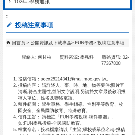
102年-學務通訊
:::
投稿注意事項
回首頁
公開資訊及下載專區
FUN學務
投稿注意事項
聯絡人: 何甘柏 資料來源: 學務科 聯絡資訊: 02-
77367808
投稿信箱：scex29214341@mail.moe.gov.tw。
投稿内容： 請詳述人、事、時、地、物等要件;照片宜
清晰,符合主題性,並附文字說明;另請於文章最後敘明投
稿人單位、姓名及聯絡電話。
稿件範圍： 學生事務、學生輔導、性別平等教育、校
園安全、全民國防教育、特殊教育。
信件主旨： 請標註「FUN學務投稿-稿件範圍」。
如:FUN學務投稿-全民國防教育。
檔案命名：投稿檔案請以「主旨(學校或單位名稱-投稿