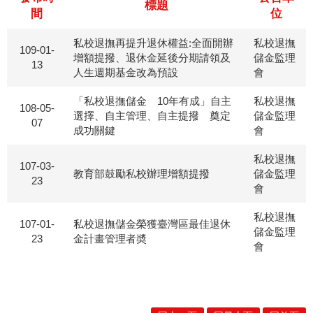
標題
間
位
私校退撫再提升退休權益:全面開辦
私校退撫
109-01-
增額提撥、退休金延後分期請領及
儲金監理
13
人生週期基金改為預設
會
「私校退撫儲金 10年有成」自主
私校退撫
108-05-
選擇、自主管理、自主提撥 奠定
儲金監理
07
成功關鍵
會
私校退撫
107-03-
教育部鼓勵私校辦理增額提撥
儲金監理
23
會
私校退撫
107-01-
私校退撫儲金榮獲臺灣區最佳退休
儲金監理
23
金計畫管理者奬
會