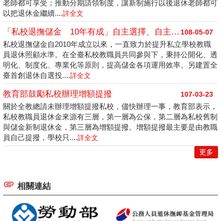
老師都可享受；推動分期請領制度，讓新制施行以後退休老師都可
以把退休金繼續....
詳全文
「私校退撫儲金 10年有成」自主選擇、自主管理、自主提撥 奠定成功關鍵
108-05-07
私校退撫儲金自2010年成立以來，一直致力於提升私立學校教職
員退休照顧水準。在全臺私校教職員共同參與下，秉持公開化、透
明化、制度化、專業化等原則，提高儲金各項運用效率。另建置全
臺首創退休自選投....
詳全文
教育部鼓勵私校辦理增額提撥
107-03-23
關於全教總請未辦理增額提撥私校，儘快辦理一事，教育部表示，
私校教職員退休金來源有三層，第一層為公保，第二層為私校舊制
與儲金新制退休金，第三層為增額提撥。增額提撥最主要是由教職
員自己提撥，學校只....
詳全文
更多
相關連結