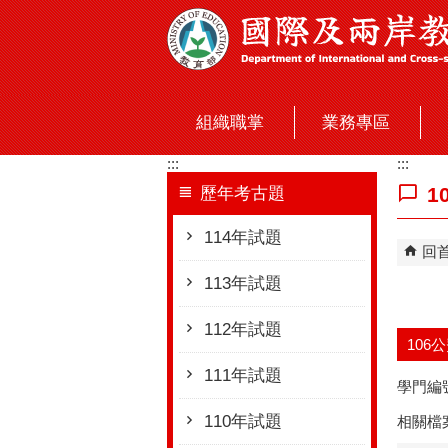
跳到主要內容區塊
組織職掌
業務專區
:::
:::
1
歷年考古題
114年試題
回
113年試題
112年試題
106
111年試題
學門編
110年試題
相關檔