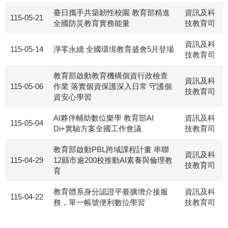
臺日攜手共築韌性校園 教育部精進
資訊及科
115-05-21
全國防災教育實務能量
技教育司
資訊及科
115-05-14
淨零永續 全國環境教育盛會5月登場
技教育司
教育部啟動教育機構個資行政檢查
資訊及科
115-05-06
作業 落實個資保護深入日常 守護個
技教育司
資安心學習
AI夥伴輔助數位樂學 教育部AI
資訊及科
115-05-04
Di+實驗方案全國工作會議
技教育司
教育部啟動PBL跨域課程計畫 串聯
資訊及科
115-04-29
12縣市逾200校推動AI素養與倫理教
技教育司
育
教育體系身分認證平臺擴增介接服
資訊及科
115-04-22
務，單一帳號便利數位學習
技教育司