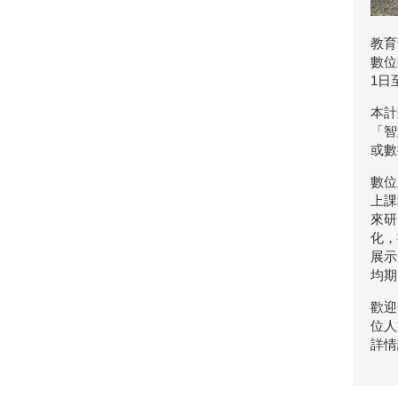
教育
數位
1日
本計
「智
或數
數位
上課
來研
化，
展示
均期
歡迎
位人
詳情請