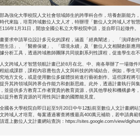
部為強化大學校院人文社會領域師生的跨學科合作，培養創新能力
時代來臨，培育跨域數位人文人才，特辦理「數位人文跨域人才智慧領
至116年1月31日，開放全國公私立大學校院申請，並自即日起徵件。
畫要求申請單位設計多元化的課程，涵蓋「經典闡述」、「演繹創
慧生活」、「醫療保健」、「環境永續」及「數位人文相關創新應
據分析工具，透過跨域教師團隊共同規劃系列性課程，促進學生在
人文跨域人才智慧領航計畫已於8月在北、中、南各舉辦了一場徵件
程組成課群，課程內容應包含人文與科技的跨域結合。例如，學生
究地方文化，或是使用數位多媒體技術進行藝術創作。這些課程將
提升其跨領域與跨界合作能力和創新思維。此外，透過計畫執行與
，並提供多方教育工作者寶貴的教育資源，供其他學校和機構參考
以提升教育資源的可用性與計畫的國際能見度。
全國各大學校院自即日起至9月20日中午12點前至數位人文計畫網
文跨域人才培育。每案通過審查將獲最高400萬元補助，若申請典範
逕上數位人文計畫網站查詢：https://sites.google.com/view/digihuma