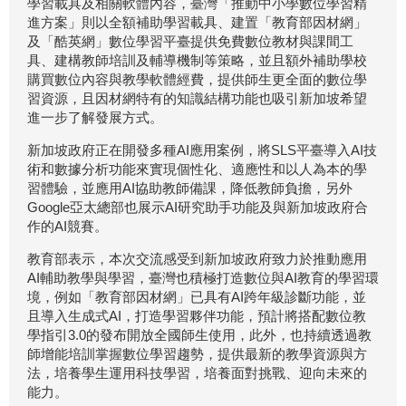
學習載具及相關軟體內容，臺灣「推動中小學數位學習精
進方案」則以全額補助學習載具、建置「教育部因材網」
及「酷英網」數位學習平臺提供免費數位教材與課間工
具、建構教師培訓及輔導機制等策略，並且額外補助學校
購買數位內容與教學軟體經費，提供師生更全面的數位學
習資源，且因材網特有的知識結構功能也吸引新加坡希望
進一步了解發展方式。
新加坡政府正在開發多種AI應用案例，將SLS平臺導入AI技
術和數據分析功能來實現個性化、適應性和以人為本的學
習體驗，並應用AI協助教師備課，降低教師負擔，另外
Google亞太總部也展示AI研究助手功能及與新加坡政府合
作的AI競賽。
教育部表示，本次交流感受到新加坡政府致力於推動應用
AI輔助教學與學習，臺灣也積極打造數位與AI教育的學習環
境，例如「教育部因材網」已具有AI跨年級診斷功能，並
且導入生成式AI，打造學習夥伴功能，預計將搭配數位教
學指引3.0的發布開放全國師生使用，此外，也持續透過教
師增能培訓掌握數位學習趨勢，提供最新的教學資源與方
法，培養學生運用科技學習，培養面對挑戰、迎向未來的
能力。