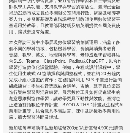
與課綱一致的學習資源，並且有合作學習和自主學習及教
師教學工具功能，支持教學與學習的靈活性。臺灣已全額
補助22縣市成立數位學習辦公室聘用行政、網路及輔導專
案人力，並發展基礎及進階課程培訓教師使用數位學習平
臺運用於教學，且教育部因材網及酷英網提供全國免費使
用，讓城鄉沒有落差。
本次拜訪三所中小學展現數位學習的創新運用，涵蓋了多
個不同的學科領域，包括機器學習、食物與消費者教育、
音樂、數學、英文、地理與科學等。老師透過學習載具結
合SLS、Teams、ClassPoint、Padlet或ChatGPT，以合作
學習打造數位化課堂體驗。例如，在程式設計課程中，學
生使用生成式 AI 協助撰寫與調整程式，並在約 20 分鐘內
完成小組小遊戲的實作；在國語課利用 SLS 平臺進行語句
組織練習；學生在音樂課結合鋼琴、吉他、鼓等數位樂器
進行樂曲學習與混音練習。展示數位工具如何促進學生的
創意思維與協作學習，讓教學更具互動性與效能。臺灣也
正透過雙語數位學伴計畫、BYOD & THSD計畫及生程式AI
應用計畫等，結合載具學習語言、課中及課後教學應用推
廣，擴大學習時間及場域。
新加坡每年補助學生新加坡幣200元(約新臺幣4,900元)購買