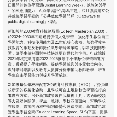
日展開的數位學習週(Digital Learning Week)，以教師與學
生的AI應用能力、AI與學習評估等為主題，並且強調建立公
共數位學習平臺的「公共數位學習門戶（Gateways to
public digital learning)」倡議。
新加坡的2030教育科技總藍圖(EdTech Masterplan 2030)，
於2024~2030年間透過提供個人化學習、強化學生數位自主
學習能力、科技使用能力及21世紀核心素養、加強學校科
技教育的推動及教師數位教學增能等策略，以科技翻轉學
習，讓學生做好面對科技快速更迭世代的準備。行政院於
2021年核定教育部2022-2025推動中小學數位學習精進方
案，透過提升學校網路、提供學習載具與多元數位內容、
教師增能培訓以及教育大數據分析來輔助教師教學、培養
學生自主學習能力與提升學習成效。
新加坡每個學校群配有2位教育科技專員（ETO），提供學
校所需的客製化協助，且學校可自主規劃數位學習推行的
進度與方式。另外新加坡發展自我檢視工具，透過學校領
導力及夥伴關係、學生、教師、學校四個面向，幫助學校
在規劃、實施的過程中識別優勢和改進空間。新加坡也建
置學生學習空間(Student Learning Space, SLS)平臺，提供