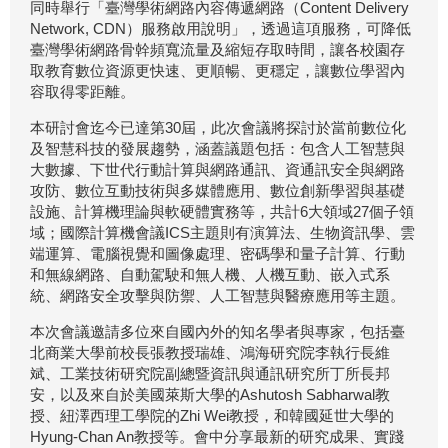
同時舉行「臺灣學術網路內容傳遞網路（Content Delivery
Network, CDN）服務啟用說明」，透過這項服務，可降低
臺灣學術網路骨幹頻寬流量及縮短存取時間，讓各校園存
取教育數位資源更快速、更順暢、更穩定，讓數位學習內
容取得零距離。
本研討會迄今已達第30屆，此次會議將探討於當前數位化
及智慧科技的發展趨勢，涵蓋議題包括：包含人工智慧與
大數據、下世代行動計算與網路通訊、資通訊安全與網路
攻防、數位互動技術與多媒體應用、數位創新學習與基礎
設施、計算機理論與軟硬體實務等，共計6大領域27個子領
域；國際計算機會議ICS主題則有演算法、生物資訊學、雲
端運算、電腦視覺和圖像處理、密碼學和量子計算、行動
和無線網路、自動駕駛和無人機、人機互動、嵌入式系
統、網路安全攻擊與防禦、人工智慧與醫療應用等主題。
本次會議邀請多位來自國內外的知名學者與專家，包括臺
北商業大學前校長張教授瑞雄、鴻海研究院李執行長維
斌、工業技術研究院副總暨資訊與通訊研究所丁所長邦
安，以及來自於美國萊斯大學的Ashutosh Sabharwal教
授、紐澤西理工學院的Zhi Wei教授，和韓國延世大學的
Hyung-Chan An教授等。會中分享最新的研究成果、實踐