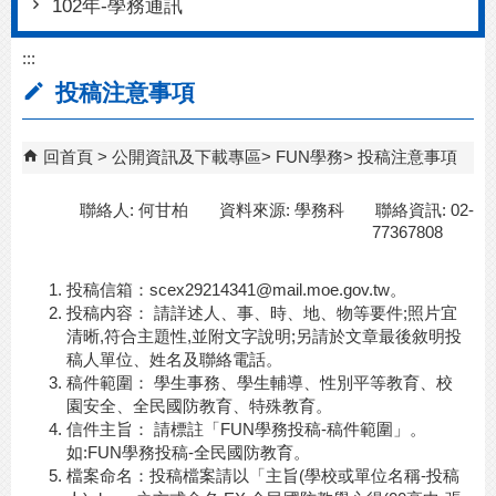
102年-學務通訊
:::
投稿注意事項
回首頁
公開資訊及下載專區
FUN學務
投稿注意事項
聯絡人: 何甘柏 資料來源: 學務科 聯絡資訊: 02-
77367808
投稿信箱：scex29214341@mail.moe.gov.tw。
投稿内容： 請詳述人、事、時、地、物等要件;照片宜
清晰,符合主題性,並附文字說明;另請於文章最後敘明投
稿人單位、姓名及聯絡電話。
稿件範圍： 學生事務、學生輔導、性別平等教育、校
園安全、全民國防教育、特殊教育。
信件主旨： 請標註「FUN學務投稿-稿件範圍」。
如:FUN學務投稿-全民國防教育。
檔案命名：投稿檔案請以「主旨(學校或單位名稱-投稿