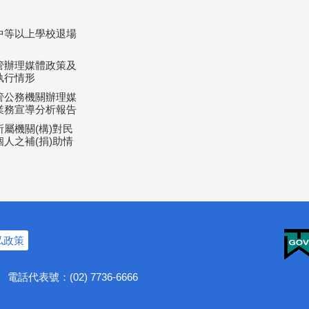
中等以上學校退場
管辦理媒體政策及
執行情形
管公務機關辦理媒
業務宣導分析報告
屬機關(構)對民
人之補(捐)助情
私政策
號
電話代表號：(02) 7736-6666