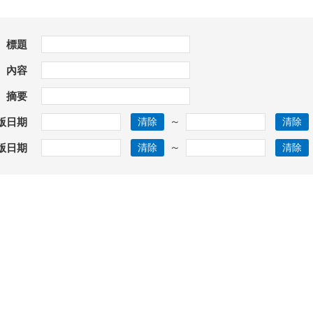
標題
內容
摘要
～
版日期
～
版日期