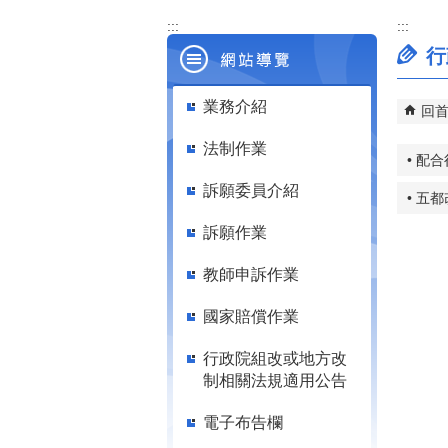
:::
:::
行
業務介紹
回
法制作業
• 配
訴願委員介紹
• 五
訴願作業
教師申訴作業
國家賠償作業
行政院組改或地方改
制相關法規適用公告
電子布告欄