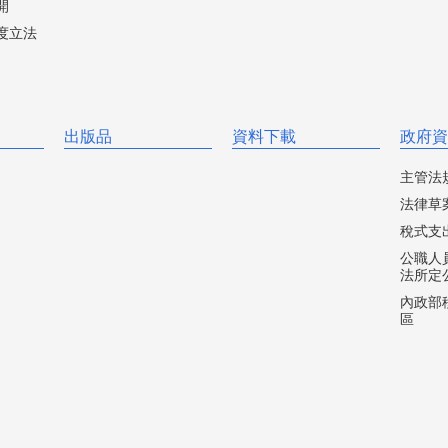
開
度立法
出版品
資料下載
政府資
主管法
法律草
稅式支
公職人
法所定
內政部移
區