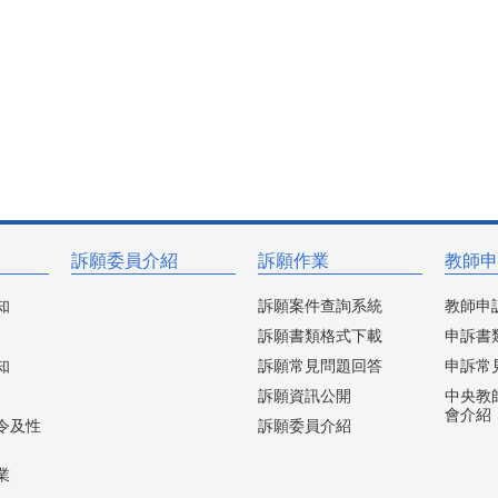
訴願委員介紹
訴願作業
教師申
知
訴願案件查詢系統
教師申
訴願書類格式下載
申訴書
知
訴願常見問題回答
申訴常
訴願資訊公開
中央教
會介紹
令及性
訴願委員介紹
業