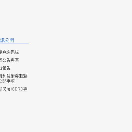
訊公開
規查詢系統
案公告專區
出報告
員利益衝突迴避
公開事項
民署ICERD專