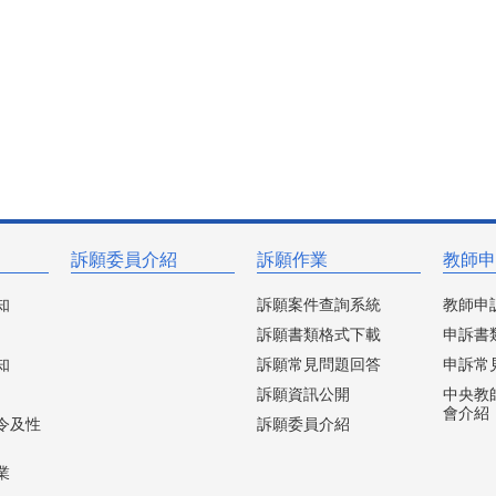
訴願委員介紹
訴願作業
教師申
知
訴願案件查詢系統
教師申
訴願書類格式下載
申訴書
知
訴願常見問題回答
申訴常
訴願資訊公開
中央教
會介紹
令及性
訴願委員介紹
業