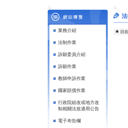
:::
:::
法
業務介紹
回
法制作業
訴願委員介紹
訴願作業
教師申訴作業
國家賠償作業
行政院組改或地方改
制相關法規適用公告
電子布告欄