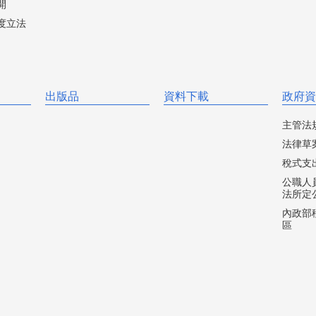
開
度立法
出版品
資料下載
政府資
主管法
法律草
稅式支
公職人
法所定
內政部移
區