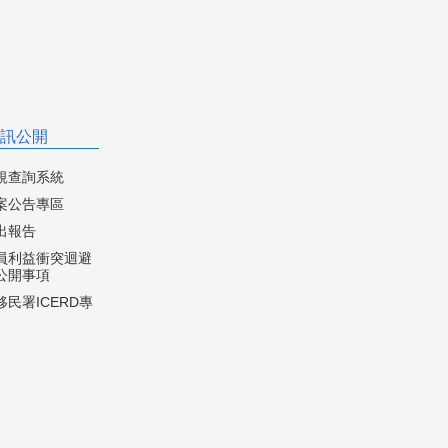
訊公開
規查詢系統
案公告專區
出報告
員利益衝突迴避
公開事項
民署ICERD專