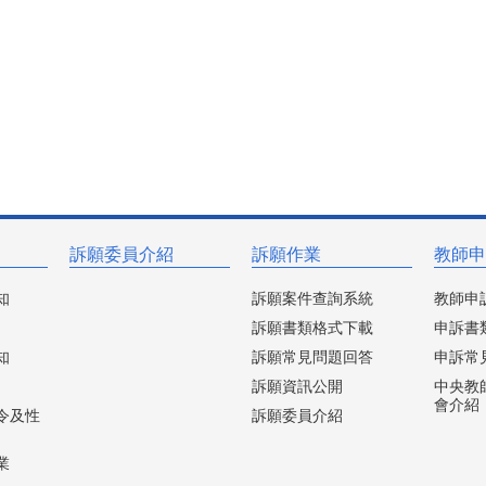
訴願委員介紹
訴願作業
教師申
知
訴願案件查詢系統
教師申
訴願書類格式下載
申訴書
知
訴願常見問題回答
申訴常
訴願資訊公開
中央教
會介紹
令及性
訴願委員介紹
業