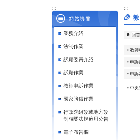
:::
:::
教
業務介紹
回
法制作業
• 教
訴願委員介紹
• 申
訴願作業
• 申
教師申訴作業
• 中
國家賠償作業
行政院組改或地方改
制相關法規適用公告
電子布告欄