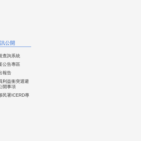
訊公開
規查詢系統
案公告專區
出報告
員利益衝突迴避
公開事項
民署ICERD專