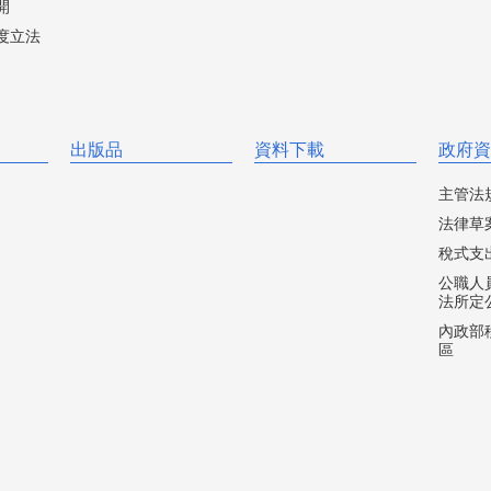
開
度立法
出版品
資料下載
政府資
主管法
法律草
稅式支
公職人
法所定
內政部移
區