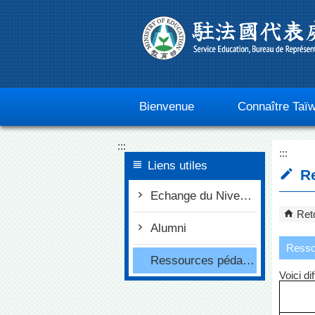
Go To Content
Bienvenue
Connaître Taï
:::
:::
Liens utiles
Re
Echange du Niveau secondaire
Reto
Alumni
Resso
Ressources pédagogiques en chinois
Voici di