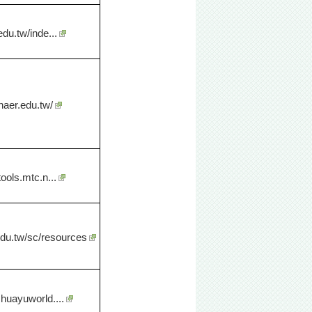
.edu.tw/inde...
.naer.edu.tw/
tools.mtc.n...
.edu.tw/sc/resources
huayuworld....