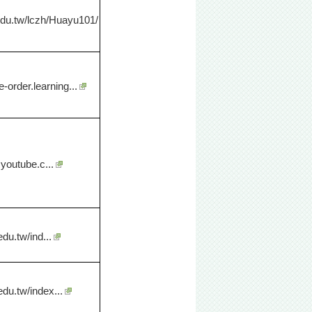
.edu.tw/lczh/Huayu101/
e-order.learning...
youtube.c...
.edu.tw/ind...
.edu.tw/index...