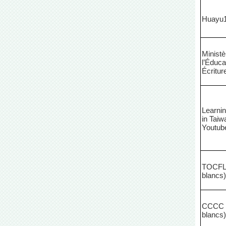
Huayu
Ministè
l’Éduca
Écritur
Learni
in Taiw
Youtub
TOCFL 
blancs)
CCCC (
blancs)