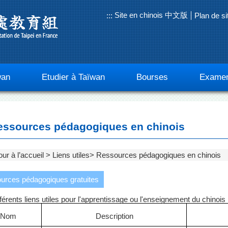
Site en chinois 中文版
:::
Plan de si
wan
Etudier à Taïwan
Bourses
Examen
ssources pédagogiques en chinois
ur à l’accueil
Liens utiles
Ressources pédagogiques en chinois
urces pédagogiques gratuites
fférents liens utiles pour l'apprentissage ou l'enseignement du chinoi
Nom
Description