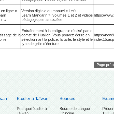
en ligne «
Version digitale du manuel « Let’s
earn
Learn
M
andarin »,
volumes 1 et 2 et vidéos
https://www.
in »
pédagogiques associées.
Entraînement à la calligraphie réalisé par le
issage de la
comté de Hualien. Vous pouvez écrire en
https://new9
aphie
sélectionnant la police, la taille, le style et le
index15.asp
type de grille d’écriture.
Page préc
ïwan
Etudier à Taïwan
Bourses
Exame
Pourquoi étudier à
Bourse de Langue
Présen
Taïwan
Chinoise
TOCF