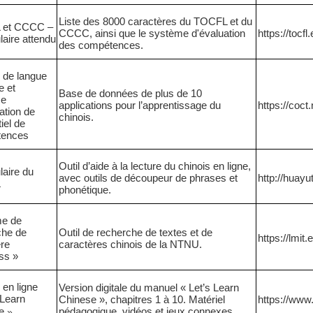
Liste des 8000 caractères du TOCFL et du
 et CCCC –
CCCC, ainsi que le système d'évaluation
https://tocfl
aire attendu
des compétences.
 de langue
e et
Base de données de plus de 10
me
applications pour l’apprentissage du
https://coct
ration de
chinois.
iel de
tences
Outil d’aide à la lecture du chinois en ligne,
aire du
avec outils de découpeur de phrases et
http://huayu
L
phonétique.
e de
che de
Outil de recherche de textes et de
https://lmit
ère
caractères chinois de la NTNU.
ss »
en ligne
Version digitale du manuel « Let’s Learn
 Learn
Chinese », chapitres 1 à 10. Matériel
https://www.
se
pédagogique, vidéos et jeux connexes.
»