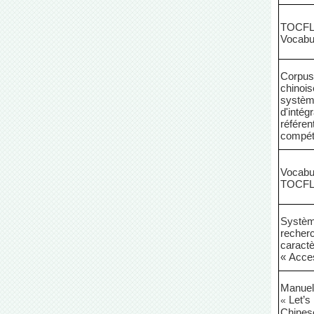
TOCFL
Vocabul
Corpus
chinois
systè
d'intég
référent
compé
Vocabul
TOCF
Systèm
recher
caract
« Acce
Manuel 
Let’s
«
Chine