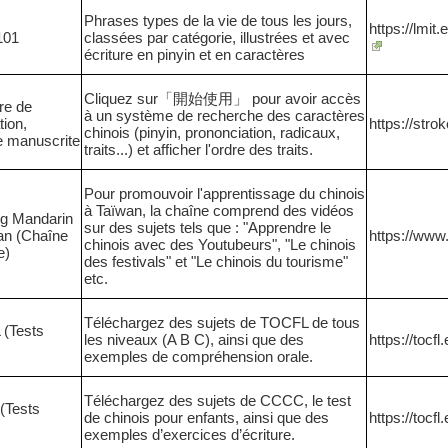
Phrases types de la vie de tous les jours,
https://lmit
101
classées par catégorie, illustrées et avec
écriture en pinyin et en caractères
Cliquez sur
「開始使用」 pour avoir accès
re de
à un système de
recherche des caractères
tion,
https://strok
chinois (pinyin, prononciation, radicaux,
e manuscrite
traits...) et afficher l'ordre des traits.
Pour promouvoir l'apprentissage du chinois
à Taïwan, la chaîne comprend des vidéos
ng Mandarin
sur des sujets tels que : "Apprendre le
an (Chaîne
https://www.
chinois avec des Youtubeurs", "Le chinois
e)
des festivals" et "Le chinois du tourisme"
etc.
Téléchargez des sujets de TOCFL de tous
(Tests
les niveaux (A B C), ainsi que des
https://tocfl
exemples de compréhension orale.
Téléchargez des sujets de CCCC, le test
Tests
de chinois pour enfants, ainsi que des
https://tocfl
exemples d’exercices d’écriture.