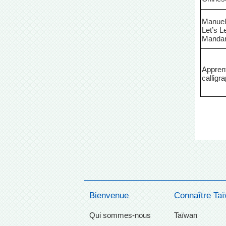
Manuel 
Let’s L
Mandar
Apprent
calligr
Bienvenue
Connaître Ta
Qui sommes-nous
Taïwan