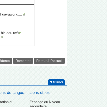
huayuworld....
.hlc.edu.tw/
édente
Remonter
Retour à l’accueil
▼fermer
ns de langue
Liens utiles
tation du
Echange du Niveau
L
secondaire