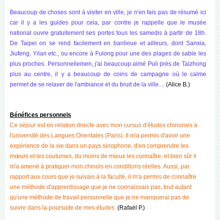
Beaucoup de choses sont à visiter en ville, je n'en fais pas de résumé ici
car il y a les guides pour cela, par contre je rappelle que le musée
national ouvre gratuitement ses portes tous les samedis à partir de 18h.
De Taipei on se rend facilement en banlieue et ailleurs, dont Sanxia,
Jiufeng, Yilan etc., ou encore à Fulong pour une des plages de sable les
plus proches. Personnellemen, j'ai beaucoup aimé Puli près de Taizhong
plus au centre, il y a beaucoup de coins de campagne où le calme
permet de se relaxer de l'ambiance et du bruit de la ville....
(Alice B.)
Bénéfices personnels
Ce séjour est en relation directe avec mon cursus d'études chinoises à
l'université des Langues Orientales (Paris). Il m'a permis d'avoir une
expérience de la vie dans un pays sinophone, d'en comprendre les
mœurs et les coutumes, du moins de mieux les connaître, et bien sûr il
m'a amené à pratiquer mon chinois en conditions réelles. Aussi, par
rapport aux cours que je suivais à la faculté, il m'a permis de connaître
une méthode d'apprentissage que je ne connaissais pas, tout autant
qu'une méthode de travail personnelle que je ne manquerai pas de
suivre dans la poursuite de mes études.
(Rafaël P.)