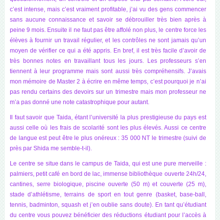
c’est intense, mais c’est vraiment profitable, j’ai vu des gens commencer
sans aucune connaissance et savoir se débrouiller très bien après à
peine 9 mois. Ensuite il ne faut pas être affolé non plus, le centre force les
élèves à fournir un travail régulier, et les contrôles ne sont jamais qu’un
moyen de vérifier ce qui a été appris. En bref, il est très facile d’avoir de
très bonnes notes en travaillant tous les jours. Les professeurs s’en
tiennent à leur programme mais sont aussi très compréhensifs. J’avais
mon mémoire de Master 2 à écrire en même temps, c’est pourquoi je n’ai
pas rendu certains des devoirs sur un trimestre mais mon professeur ne
m’a pas donné une note catastrophique pour autant.
Il faut savoir que Taida, étant l’université la plus prestigieuse du pays est
aussi celle où les frais de scolarité sont les plus élevés. Aussi ce centre
de langue est peut être le plus onéreux : 35 000 NT le trimestre (suivi de
près par Shida me semble-t-il).
Le centre se situe dans le campus de Taida, qui est une pure merveille :
palmiers, petit café en bord de lac, immense bibliothèque ouverte 24h/24,
cantines, serre biologique, piscine ouverte (50 m) et couverte (25 m),
stade d’athlétisme, terrains de sport en tout genre (basket, base-ball,
tennis, badminton, squash et j’en oublie sans doute). En tant qu’étudiant
du centre vous pouvez bénéficier des réductions étudiant pour l’accès à