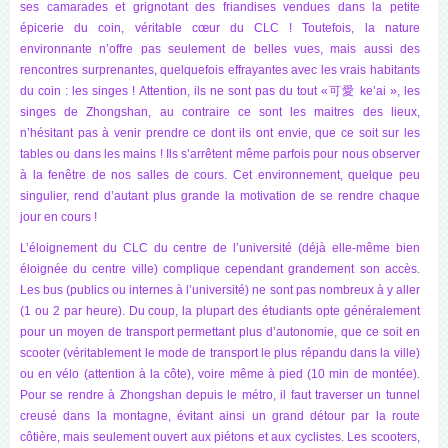
ses camarades et grignotant des friandises vendues dans la petite
épicerie du coin, véritable cœur du CLC ! Toutefois, la nature
environnante n’offre pas seulement de belles vues, mais aussi des
rencontres surprenantes, quelquefois effrayantes avec les vrais habitants
du coin : les singes ! Attention, ils ne sont pas du tout «可愛 ke’ai », les
singes de Zhongshan, au contraire ce sont les maitres des lieux,
n’hésitant pas à venir prendre ce dont ils ont envie, que ce soit sur les
tables ou dans les mains ! Ils s’arrêtent même parfois pour nous observer
à la fenêtre de nos salles de cours. Cet environnement, quelque peu
singulier, rend d’autant plus grande la motivation de se rendre chaque
jour en cours !
L’éloignement du CLC du centre de l’université (déjà elle-même bien
éloignée du centre ville) complique cependant grandement son accès.
Les bus (publics ou internes à l’université) ne sont pas nombreux à y aller
(1 ou 2 par heure). Du coup, la plupart des étudiants opte généralement
pour un moyen de transport permettant plus d’autonomie, que ce soit en
scooter (véritablement le mode de transport le plus répandu dans la ville)
ou en vélo (attention à la côte), voire même à pied (10 min de montée).
Pour se rendre à Zhongshan depuis le métro, il faut traverser un tunnel
creusé dans la montagne, évitant ainsi un grand détour par la route
côtière, mais seulement ouvert aux piétons et aux cyclistes. Les scooters,