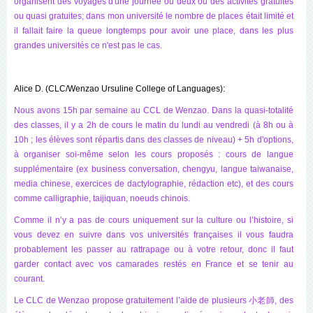
organisent des voyages d'une journée ou deux ou des activités gratuites
ou quasi gratuites; dans mon université le nombre de places était limité et
il fallait faire la queue longtemps pour avoir une place, dans les plus
grandes universités ce n'est pas le cas.
Alice D. (CLC/Wenzao Ursuline College of Languages):
Nous avons 15h par semaine au CCL de Wenzao. Dans la quasi-totalité
des classes, il y a 2h de cours le matin du lundi au vendredi (à 8h ou à
10h ; les élèves sont répartis dans des classes de niveau) + 5h d'options,
à organiser soi-même selon les cours proposés : cours de langue
supplémentaire (ex business conversation, chengyu, langue taiwanaise,
media chinese, exercices de dactylographie, rédaction etc), et des cours
comme calligraphie, taijiquan, noeuds chinois.
Comme il n’y a pas de cours uniquement sur la culture ou l’histoire, si
vous devez en suivre dans vos universités françaises il vous faudra
probablement les passer au rattrapage ou à votre retour, donc il faut
garder contact avec vos camarades restés en France et se tenir au
courant.
Le CLC de Wenzao propose gratuitement l’aide de plusieurs 小老師, des