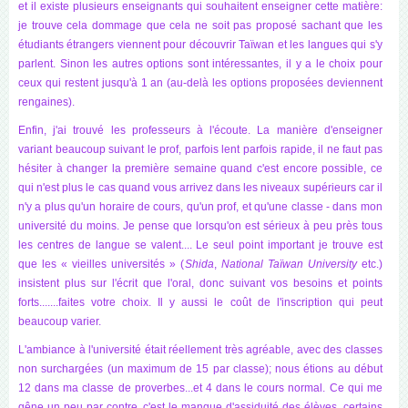
et il existe plusieurs enseignants qui souhaitent enseigner cette matière:
je trouve cela dommage que cela ne soit pas proposé sachant que les
étudiants étrangers viennent pour découvrir Taïwan et les langues qui s'y
parlent. Sinon les autres options sont intéressantes, il y a le choix pour
ceux qui restent jusqu'à 1 an (au-delà les options proposées deviennent
rengaines).
Enfin, j'ai trouvé les professeurs à l'écoute. La manière d'enseigner
variant beaucoup suivant le prof, parfois lent parfois rapide, il ne faut pas
hésiter à changer la première semaine quand c'est encore possible, ce
qui n'est plus le cas quand vous arrivez dans les niveaux supérieurs car il
n'y a plus qu'un horaire de cours, qu'un prof, et qu'une classe - dans mon
université du moins. Je pense que lorsqu'on est sérieux à peu près tous
les centres de langue se valent.... Le seul point important je trouve est
que les « vieilles universités » (
Shida
,
National Taïwan University
etc.)
insistent plus sur l'écrit que l'oral, donc suivant vos besoins et points
forts.......faites votre choix. Il y aussi le coût de l'inscription qui peut
beaucoup varier.
L'ambiance à l'université était réellement très agréable, avec des classes
non surchargées (un maximum de 15 par classe); nous étions au début
12 dans ma classe de proverbes...et 4 dans le cours normal. Ce qui me
gêne un peu par contre, c'est le manque d'assiduité des élèves, certains