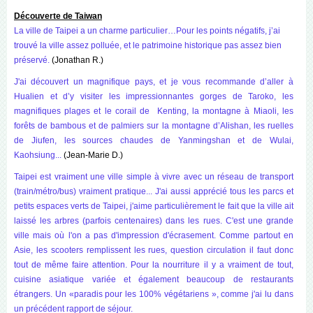
Découverte de Taiwan
La ville de Taipei a un charme particulier…Pour les points négatifs, j’ai
trouvé la ville assez polluée, et le patrimoine historique pas assez bien
préservé.
(Jonathan R.)
J'ai découvert un magnifique pays, et je vous recommande d’aller à
Hualien et d’y visiter les impressionnantes gorges de Taroko, les
magnifiques plages et le corail de Kenting, la montagne à Miaoli, les
forêts de bambous et de palmiers sur la montagne d’Alishan, les ruelles
de Jiufen, les sources chaudes de Yanmingshan et de Wulai,
Kaohsiung...
(Jean-Marie D.)
Taipei est vraiment une ville simple à vivre avec un réseau de transport
(train/métro/bus) vraiment pratique... J'ai aussi apprécié tous les parcs et
petits espaces verts de Taipei, j'aime particulièrement le fait que la ville ait
laissé les arbres (parfois centenaires) dans les rues. C'est une grande
ville mais où l'on a pas d'impression d'écrasement. Comme partout en
Asie, les scooters remplissent les rues, question circulation il faut donc
tout de même faire attention. Pour la nourriture il y a vraiment de tout,
cuisine asiatique variée et également beaucoup de restaurants
étrangers. Un «paradis pour les 100% végétariens », comme j'ai lu dans
un précédent rapport de séjour.