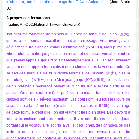
m'abonner, une fois rentré, au magazine Taïwan Aujourd'hui.
(Jean-Marie
D.)
A propos des formations
Pauline A. (CLC/National Taiwan University):
J’ai suivi ma formation de chinois au Centre de langue de Taida (臺大),
qui est à mon sens un excellent lieu d’apprentissage. En arrivant j’avais
déjà effectué trois ans de chinois à l’université (INALCO), mais je me suis
vite rendue compte que j’étais bien incapable d’utiliser véritablement ce
que j’avais appris auparavant. Or l’enseignement à Taiwan est justement
fait pour nous apprendre à utiliser notre chinois dans la vie courante. On
se sert des manuels de l’Université Normale de Taiwan (師大), puis le
Yuandong san (遠東三), ou le Mini guangboju (迷你廣播劇), et les classes
de fin intermédiaire/avancé basent leurs cours sur la lecture d’articles de
presse. On a un seul et même professeur pendant tout le trimestre, les
classes sont de six élèves maximum. Les cours ont lieu tous les jours de
la semaine à la même heure (matin, midi, ou après midi 15h). L’avantage
de cette formule c’est que l’on est vraiment très bien suivi. Les devoirs à
faire à la maison sont très nombreux, il y a des dictées tous les jours
portant sur le vocabulaire appris la veille, des lignes, des phrases, ou des
texte plus ou moins longs (en fonction du niveau) à rendre
quotidiennement, un contrôle et un exposé oral par semaine. Alors oui,