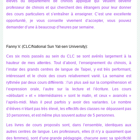
élèves du département de chinois appliqué qui veulent devenir
professeur de chinois et qui cherchent des étrangers pour leur donner
des cours particuliers et s’entraîner à enseigner. C’est une excellente
opportunité, je vous conseille vivement d’accepter, vous pouvez
demander d’une à beaucoup d’heures par semaine.
Fanny V. (CLC/National Sun Yat-sen University):
Ces six mois passés au sein du CLC se sont avérés largement à la
hauteur de mes attentes. Tout d’abord, l’enseignement du chinois, à
l’instar des grands centres de langue de Taipei, y est très performant,
intéressant et le choix des cours relativement varié. La semaine est
rythmée par deux cours différents : l’un plus axé sur la compréhension et
l’expression orale, l’autre sur la lecture et l’écriture. Les cours
«débutant » et « intermédiaires » sont le matin, et ceux « avancés »
l’après-midi. Mais il peut parfois y avoir des variantes. Le nombre
d’élèves n’étant pas très élevé, les effectifs des classes ne dépassent pas
10 personnes, et est même plus souvent autour de 5 personnes.
Les livres de cours proposés sont, dans l’ensemble, identiques aux
autres centres de langue. Les professeurs, elles (il n’y a quasiment que
des femmes), sont d’une grande pédagogie, chacune avec sa spécificité