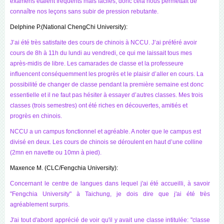
examens étaient fréquents mais faciles, donc cela nous permettait de
connaître nos leçons sans subir de pression rebutante.
Delphine P.(National ChengChi University):
J’ai été très satisfaite des cours de chinois à NCCU. J’ai préféré avoir
cours de 8h à 11h du lundi au vendredi, ce qui me laissait tous mes
après-midis de libre. Les camarades de classe et la professeure
influencent conséquemment les progrès et le plaisir d’aller en cours. La
possibilité de changer de classe pendant la première semaine est donc
essentielle et il ne faut pas hésiter à essayer d’autres classes. Mes trois
classes (trois semestres) ont été riches en découvertes, amitiés et
progrès en chinois.
NCCU a un campus fonctionnel et agréable. A noter que le campus est
divisé en deux. Les cours de chinois se déroulent en haut d’une colline
(2mn en navette ou 10mn à pied).
Maxence M. (CLC/Fengchia University):
Concernant le centre de langues dans lequel j'ai été accueilli, à savoir
"Fengchia University" à Taichung, je dois dire que j'ai été très
agréablement surpris.
J'ai tout d'abord apprécié de voir qu'il y avait une classe intitulée: "classe