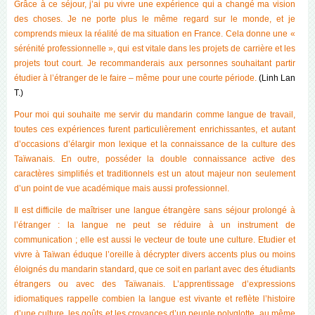
Grâce à ce séjour, j’ai pu vivre une expérience qui a changé ma vision
des choses. Je ne porte plus le même regard sur le monde, et je
comprends mieux la réalité de ma situation en France. Cela donne une «
sérénité professionnelle », qui est vitale dans les projets de carrière et les
projets tout court. Je recommanderais aux personnes souhaitant partir
étudier à l’étranger de le faire – même pour une courte période.
(Linh Lan
T.)
Pour moi qui souhaite me servir du mandarin comme langue de travail,
toutes ces expériences furent particulièrement enrichissantes, et autant
d’occasions d’élargir mon lexique et la connaissance de la culture des
Taïwanais. En outre, posséder la double connaissance active des
caractères simplifiés et traditionnels est un atout majeur non seulement
d’un point de vue académique mais aussi professionnel.
Il est difficile de maîtriser une langue étrangère sans séjour prolongé à
l’étranger : la langue ne peut se réduire à un instrument de
communication ; elle est aussi le vecteur de toute une culture. Etudier et
vivre à Taïwan éduque l’oreille à décrypter divers accents plus ou moins
éloignés du mandarin s
tandard, que ce soit en parlant avec des étudiants
étrangers ou avec des Taïwanais. L’apprentissage d’expressions
idiomatiques rappelle combien la langue est vivante et reflète l’histoire
d’une culture, les goûts et les croyances d’un peuple polyglotte, au même