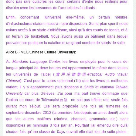
donc pas rare qu'après les cours, certains d'entre nous restions pour
discuter avec les personnes de l'accueil des étudiants.
Enfin, concernant l'université elle-même, un certain nombre
d'infrastructures étaient mises à notre disposition. Sur le plan sportif nous
avions accès à un stade d'athlétisme, ainsi qu'à des courts de tennis, et à
un terrain de basketball. Nous avions aussi un bâtiment dans lequel
pouvaient se pratiquer la natation et un grand nombre de sports de salle.
Alice B. (MLC/Chinese Culture University):
Au
Mandarin Language Center,
les livres employés pour le cours de
langue principal de deux heures est apparemment le même dans toutes
les universités de Taipei (
實用現聽華語
/Practical Audio Visual
Chinese
)
.
C'est pour le cours optionnel (1h) que les livres et méthodes
varient. Il y a apparemment plus d'options à
Shida
et
National Taïwan
University
car plus d'élèves. J'ai pour ma part trouvé dommage que
l'option de cours de Taïwanais/台語 ne soit pas offerte une seule fois
durant mon séjour. Elle sera proposée une fois au trimestre de
septembre-décembre 2012 (la première fois depuis un an et demi!) alors
que les autres matières (cinéma, chanson, grammaire etc.) sont
disponibles au minimum 3 fois par an. Pourtant j'ai entendu dire qu'à
chaque fois qu'une classe de
Taiyu
ouvrait elle était tout de suite pleine,