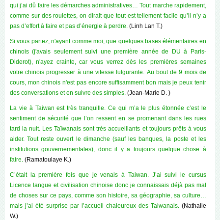
qui j’ai dû faire les démarches administratives… Tout marche rapidement,
comme sur des roulettes, on dirait que tout est tellement facile qu’il n’y a
pas d’effort à faire et pas d’énergie à perdre.
(Linh Lan T.)
Si vous partez, n'ayant comme moi, que quelques bases élémentaires en
chinois (j'avais seulement suivi une première année de DU à Paris-
Diderot), n'ayez crainte, car vous verrez dès les premières semaines
votre chinois progresser à une vitesse fulgurante.
Au bout de 9 mois de
cours, mon chinois n'est pas encore suffisamment bon mais je peux tenir
des conversations et en suivre des simples.
(Jean-Marie D. )
La vie à Taiwan est très tranquille. Ce qui m’a le plus étonnée c’est le
sentiment de sécurité que l’on ressent en se promenant dans les rues
tard la nuit. Les Taïwanais sont très accueillants et toujours prêts à vous
aider. Tout reste ouvert le dimanche (sauf les banques, la poste et les
institutions gouvernementales), donc il y a toujours quelque chose à
faire.
(Ramatoulaye K.)
C’était la première fois que je venais à Taiwan. J’ai suivi le cursus
Licence langue et civilisation chinoise donc je connaissais déjà pas mal
de choses sur ce pays, comme son histoire, sa géographie, sa culture…
mais j’ai été surprise par l’accueil chaleureux des Taiwanais.
(Nathalie
W.)