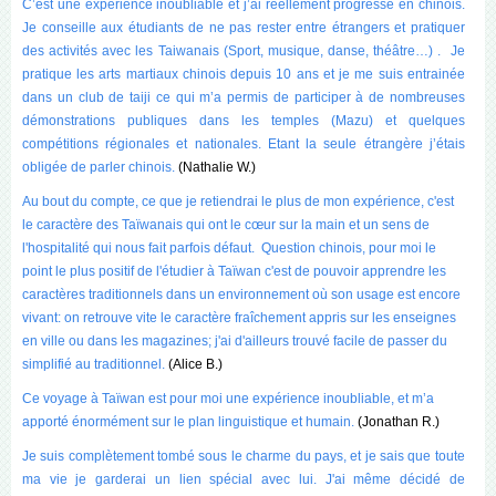
C’est une expérience inoubliable et j’ai réellement progressé en chinois.
Je conseille aux étudiants de ne pas rester entre étrangers et pratiquer
des activités avec les Taiwanais (Sport, musique, danse, théâtre…) . Je
pratique les arts martiaux chinois depuis 10 ans et je me suis entrainée
dans un club de taiji ce qui m’a permis de participer à de nombreuses
démonstrations publiques dans les temples (Mazu) et quelques
compétitions régionales et nationales. Etant la seule étrangère j’étais
obligée de parler chinois.
(Nathalie W.)
Au bout du compte, ce que je retiendrai le plus de mon expérience, c'est
le caractère des Taïwanais qui ont le cœur sur la main et un sens de
l'hospitalité qui nous fait parfois défaut. Question chinois, pour moi le
point le plus positif de l'étudier à Taïwan c'est de pouvoir apprendre les
caractères traditionnels dans un environnement où son usage est encore
vivant: on retrouve vite le caractère fraîchement appris sur les enseignes
en ville ou dans les magazines; j'ai d'ailleurs trouvé facile de passer du
simplifié au traditionnel.
(Alice B.)
Ce voyage à Taïwan est pour moi une expérience inoubliable, et m’a
apporté énormément sur le plan linguistique et humain.
(Jonathan R.)
Je suis complètement tombé sous le charme du pays, et je sais que toute
ma vie je garderai un lien spécial avec lui. J'ai même décidé de