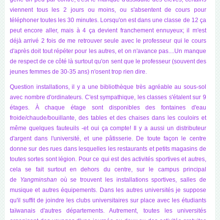
viennent tous les 2 jours ou moins, ou s'absentent de cours pour
téléphoner toutes les 30 minutes. Lorsqu'on est dans une classe de 12 ça
peut encore aller, mais à 4 ça devient franchement ennuyeux; il m'est
déjà arrivé 2 fois de me retrouver seule avec le professeur qui le cours
d'après doit tout répéter pour les autres, et on n'avance pas....Un manque
de respect de ce côté là surtout qu'on sent que le professeur (souvent des
jeunes femmes de 30-35 ans) n'osent trop rien dire.
Question installations, il y a une bibliothèque très agréable au sous-sol
avec nombre d'ordinateurs. C'est sympathique, les classes s'étalent sur 9
étages. À chaque étage sont disponibles des fontaines d'eau
froide/chaude/bouillante, des tables et des chaises dans les couloirs et
même quelques fauteuils -et oui ça compte! Il y a aussi un distributeur
d'argent dans l'université, et une pâtisserie. De toute façon le centre
donne sur des rues dans lesquelles les restaurants et petits magasins de
toutes sortes sont légion. Pour ce qui est des activités sportives et autres,
cela se fait surtout en dehors du centre, sur le campus principal
de
Yangminshan
où se trouvent les installations sportives, salles de
musique et autres équipements. Dans les autres universités je suppose
qu'il suffit de joindre les clubs universitaires sur place avec les étudiants
taïwanais d'autres départements. Autrement, toutes les universités