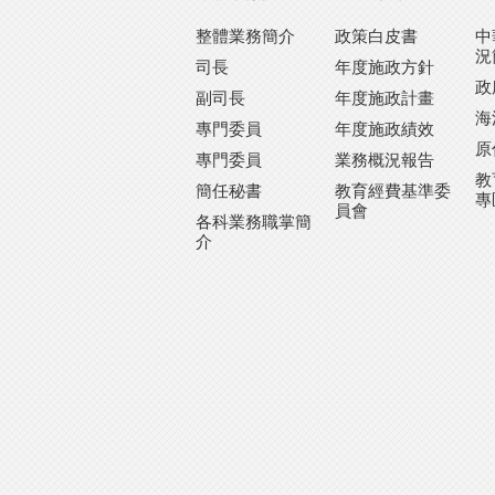
整體業務簡介
政策白皮書
中
況
司長
年度施政方針
政
副司長
年度施政計畫
海
專門委員
年度施政績效
原
專門委員
業務概況報告
教
簡任秘書
教育經費基準委
專
員會
各科業務職掌簡
介