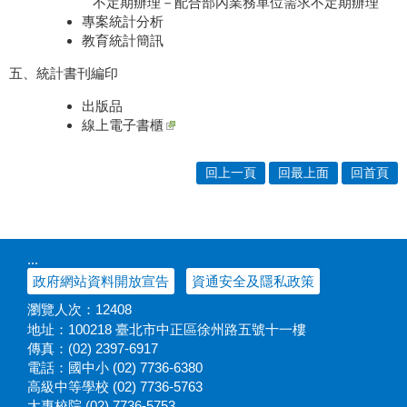
不定期辦理－
配合部內業務單位需求不定期辦理
專案統計分析
教育統計簡訊
五、統計書刊編印
出版品
線上電子書櫃
回上一頁
回最上面
回首頁
:::
政府網站資料開放宣告
資通安全及隱私政策
瀏覽人次：
12408
地址：100218 臺北市中正區徐州路五號十一樓
傳真：(02) 2397-6917
電話：國中小 (02) 7736-6380
高級中等學校 (02) 7736-5763
大專校院 (02) 7736-5753