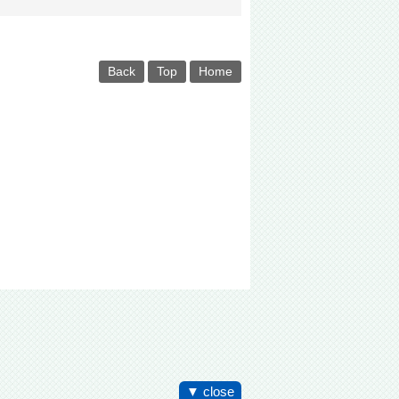
Back
Top
Home
▼ close