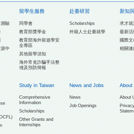
留學生服務
赴臺研習
新知
力測驗
同學會
Scholarships
求才就
驗
教育部獎學金
外籍人士赴臺就學
最新活
團
教育部海外留遊學安
國際文
全專區
資源中
相關連
其他留學須知
海外常見詐騙手法整
理及預防簡報
Study in Taiwan
News and Jobs
About
Comprehensive
News
About 
Information
ese
Job Openings
Privacy
Scholarships
Statem
TOCFL)
Other Grants and
Internships
n