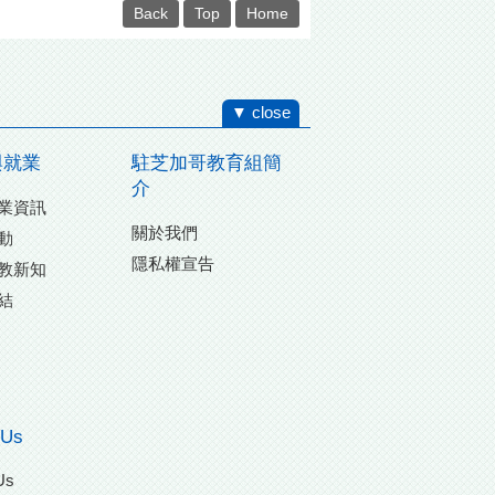
Back
Top
Home
▼ close
與就業
駐芝加哥教育組簡
介
業資訊
關於我們
動
隱私權宣告
教新知
結
 Us
Us