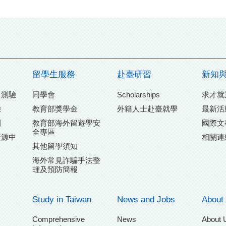
留學生服務
赴臺研習
新知
力測驗
同學會
Scholarships
求才就
驗
教育部獎學金
外籍人士赴臺就學
最新活
團
教育部海外留遊學安
國際文
全專區
資源中
相關連
其他留學須知
海外常見詐騙手法整
理及預防簡報
Study in Taiwan
News and Jobs
About
Comprehensive
News
About 