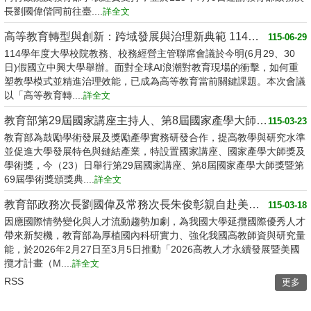
長劉國偉偕同前往臺....
詳全文
高等教育轉型與創新：跨域發展與治理新典範 114學年度大學校院教務、校務經營主管聯席會議
115-06-29
114學年度大學校院教務、校務經營主管聯席會議於今明(6月29、30
日)假國立中興大學舉辦。面對全球AI浪潮對教育現場的衝擊，如何重
塑教學模式並精進治理效能，已成為高等教育當前關鍵課題。本次會議
以「高等教育轉....
詳全文
教育部第29屆國家講座主持人、第8屆國家產學大師獎暨第69屆學術獎頒獎典禮
115-03-23
教育部為鼓勵學術發展及獎勵產學實務研發合作，提高教學與研究水準
並促進大學發展特色與鏈結產業，特設置國家講座、國家產學大師獎及
學術獎，今（23）日舉行第29屆國家講座、第8屆國家產學大師獎暨第
69屆學術獎頒獎典....
詳全文
教育部政務次長劉國偉及常務次長朱俊彰親自赴美攬才 推動高教人才永續發展 延攬國際優秀學者來臺
115-03-18
因應國際情勢變化與人才流動趨勢加劇，為我國大學延攬國際優秀人才
帶來新契機，教育部為厚植國內科研實力、強化我國高教師資與研究量
能，於2026年2月27日至3月5日推動「2026高教人才永續發展暨美國
攬才計畫（M....
詳全文
RSS
更多