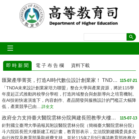
跳到主要內容區塊
mobile_menu
即 時 新 聞
電 子 布 告 欄
資料下載
匯聚產學菁英，打造AI時代數位設計創業家！ TNDA未來設計創業家培力聯盟正式啟動
115-07-21
「TNDA未來設計創業家培力聯盟」整合大學與產業資源，將於115學
年度起正式推動跨校學分學程，打造跨域整合與創新導向之培育機制。
在AI技術快速演進下，內容創作、產品開發與服務設計的門檻正大幅降
低，產業競爭已由....
詳全文
政府全力支持臺大醫院雲林分院興建長照教學大樓計畫，將會補足所需經費缺口
115-07-13
針對國立臺灣大學函報其附設醫院雲林分院（簡稱臺大醫院雲林分院）
斗六院區長照大樓新建工程計畫，教育部表示，立法院劉建國委員多次
向行政院及教育部爭取經費支持，並於115年7月9日邀請教育部政務次