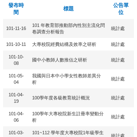
發布時
公告單
標題
間
位
101 年教育部推動部內性別主流化問
101-11-16
統計處
卷調查分析報告
101-10-11
大專校院經費結構及效率之研析
統計處
101-10-
國中小教師人數推估之研析
統計處
08
101-05-
我國與日本中小學女性教師差異分
統計處
04
析
101-04-
100學年度各級教育統計概況
統計處
19
101-04-
100學年大專校院新生註冊率變動分
統計處
06
析
101-03-
101~112 學年度大專校院1年級學生
統計處