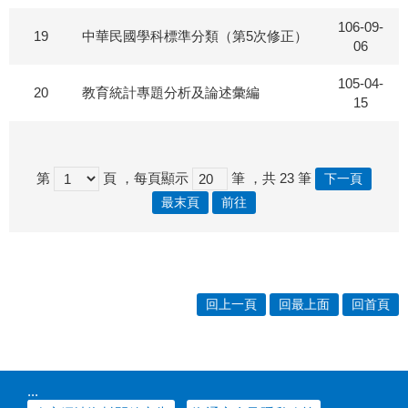
106-09-
19
中華民國學科標準分類（第5次修正）
06
105-04-
20
教育統計專題分析及論述彙編
15
第
頁
，每頁顯示
筆
，共
23
筆
下一頁
最末頁
前往
回上一頁
回最上面
回首頁
:::