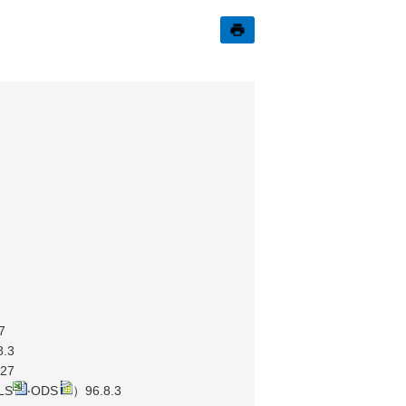
7
8.3
.27
LS
‧
ODS
）96.8.3