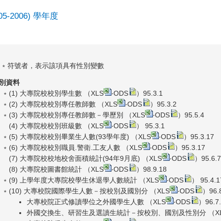
005-2006) 學年度
 ﹡符號者，表示該項具有性別變數
別資料
﹡(1) 大專院校校別學生數 （
XLS
‧
ODS
）95.3.1
﹡(2) 大專院校校別專任教師數 （
XLS
‧
ODS
）95.3.2
﹡(3) 大專院校校別專任教師數－學歷別 （
XLS
‧
ODS
）95.5.4
(4) 大專院校校別班級數 （
XLS
‧
ODS
） 95.3.1
﹡(5) 大專院校校別畢業生人數(93學年度) （
XLS
‧
ODS
）95.3.17
﹡(6) 大專院校校別職員.警衛.工友人數 （
XLS
‧
ODS
）95.3.17
(7) 大專院校校地校舍面積統計(94年9月底) （
XLS
‧
ODS
）95.6.7
(8) 大專院校圖書館統計 （
XLS
‧
ODS
）98.9.18
﹡(9) 上學年度大專院校學生休退學人數統計 （
XLS
‧
ODS
） 95.4.1
﹡(10) 大專校院國際學生人數－按校別及國別分 （
XLS
‧
ODS
）96.
大專校院正式修讀學位之外國學生人數 （
XLS
‧
ODS
）96.7
外國交換生、研習生及選讀生統計－按校別、國別及性別分 （
X