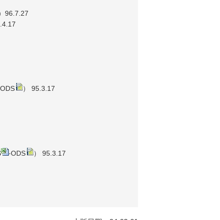
）96.7.27
.4.17
ODS
） 95.3.17
S
‧
ODS
） 95.3.17