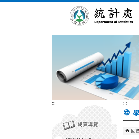
跳到主要內容區塊
:::
:::
學
回