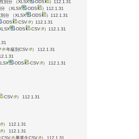
性別分 （
XLSX
‧
ODS
）112.1.31
分 （
XLSX
‧
ODS
）112.1.31
別分 （
XLSX
‧
ODS
）112.1.31
‧
ODS
‧
CSV
）112.1.31
XLSX
‧
ODS
‧
CSV
）112.1.31
.31
V
‧
年級別CSV
） 112.1.31
2.1.31
XLSX
‧
ODS
‧
CSV
） 112.1.31
‧
CSV
） 112.1.31
） 112.1.31
） 112.1.31
CSV
‧
畢業生CSV
） 112.1.31