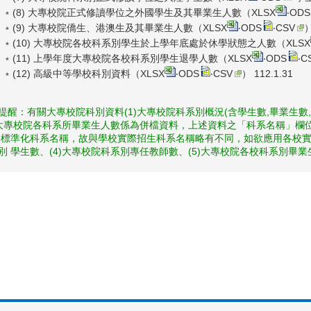
﹡(8) 大專校院正式修讀學位之外國學生及其畢業生人數（
XLSX
‧
ODS
﹡(9) 大專校院僑生、港澳生及其畢業生人數（
XLSX
‧
ODS
‧
CSV
）
﹡(10) 大專校院各校科系別學生於上學年底處於休學狀態之人數（
XLSX
﹡(11) 上學年度大專校院各校科系別學生退學人數（
XLSX
‧
ODS
‧
C
﹡(12) 高級中等學校科別資料（
XLSX
‧
ODS
‧
CSV
） 112.1.31
提醒：有關大專校院科別資料(1)大專校院科系別概況(含學生數,畢業生數,
) 大專校院各科系所畢業生人數係為併檔資料，上述資料之「科系名稱」
 標準化科系名稱，故與學校實際招生科系名稱略有不同，如欲應用各校實
別 學生數、(4)大專校院科系別專任教師數、(5)大專校院各校科系別畢