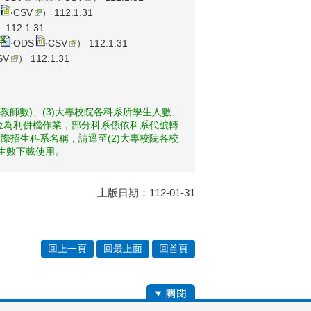
‧
CSV
） 112.1.31
 112.1.31
‧
ODS
‧
CSV
） 112.1.31
SV
） 112.1.31
教師數)、(3)大專校院各科系所學生人數、
欄位為利併檔作業，部分科系係依科系代號轉
際招生科系名稱，請逕至(2)大專校院各校
業生數下載使用。
上版日期：112-01-31
回上一頁
回最上面
回首頁