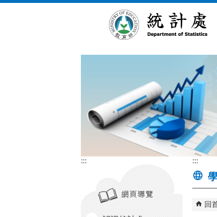
跳到主要內容區塊
:::
:::
學
回