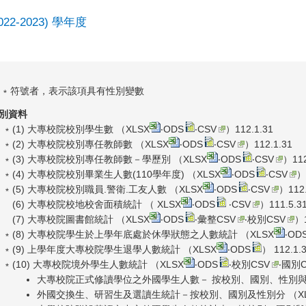
2022-2023) 學年度
 ﹡符號者，表示該項具有性別變數
別資料
﹡(1) 大專校院校別學生數 （
XLSX
‧
ODS
‧
CSV
）112.1.31
﹡(2) 大專校院校別專任教師數 （
XLSX
‧
ODS
‧
CSV
）112.1.31
﹡(3) 大專校院校別專任教師數－學歷別 （
XLSX
‧
ODS
‧
CSV
）112
﹡(4) 大專校院校別畢業生人數(110學年度) （
XLSX
‧
ODS
‧
CSV
）
﹡(5) 大專校院校別職員.警衛.工友人數 （
XLSX
‧
ODS
‧
CSV
）112.
(6) 大專校院校地校舍面積統計 （
XLSX
‧
ODS
‧
CSV
）111.5.3
(7) 大專校院圖書館統計 （
XLSX
‧
ODS
‧
彙整CSV
‧
校別CSV
）1
﹡(8) 大專校院學生於上學年底處於休學狀態之人數統計 （
XLSX
‧
OD
﹡(9) 上學年度大專校院學生退學人數統計 （
XLSX
‧
ODS
） 112.1.
﹡(10) 大專校院境外學生人數統計 （
XLSX
‧
ODS
‧
校別CSV
‧
國別C
大專校院正式修讀學位之外國學生人數－ 按校別、國別、性別與
外國交換生、研習生及選讀生統計－按校別、國別及性別分 （
X