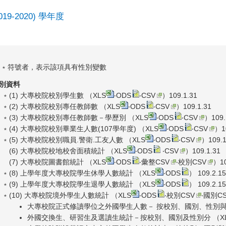
2019-2020) 學年度
 ﹡符號者，表示該項具有性別變數
別資料
﹡(1) 大專校院校別學生數 （
XLS
‧
ODS
‧
CSV
）109.1.31
﹡(2) 大專校院校別專任教師數 （
XLS
‧
ODS
‧
CSV
）109.1.31
﹡(3) 大專校院校別專任教師數－學歷別 （
XLS
‧
ODS
‧
CSV
）109.
﹡(4) 大專校院校別畢業生人數(107學年度) （
XLS
‧
ODS
‧
CSV
）1
﹡(5) 大專校院校別職員.警衛.工友人數 （
XLS
‧
ODS
‧
CSV
）109.1
(6) 大專校院校地校舍面積統計 （
XLS
‧
ODS
‧
CSV
）109.1.31
(7) 大專校院圖書館統計 （
XLS
‧
ODS
‧
彙整CSV
‧
校別CSV
）10
﹡(8) 上學年度大專校院學生休學人數統計 （
XLS
‧
ODS
） 109.2.15
﹡(9) 上學年度大專校院學生退學人數統計 （
XLS
‧
ODS
） 109.2.15
﹡(10) 大專校院境外學生人數統計 （
XLS
‧
ODS
‧
校別CSV
‧
國別CS
大專校院正式修讀學位之外國學生人數－ 按校別、國別、性別與
外國交換生、研習生及選讀生統計－按校別、國別及性別分 （
X