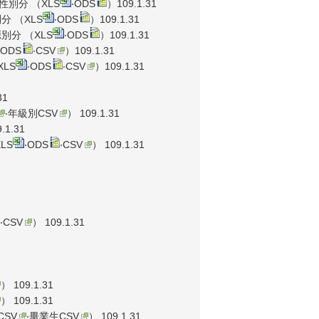
性別分 （
XLS
‧
ODS
）109.1.31
分 （
XLS
‧
ODS
）109.1.31
別分 （
XLS
‧
ODS
）109.1.31
ODS
‧
CSV
）109.1.31
XLS
‧
ODS
‧
CSV
）109.1.31
31
‧
年級別CSV
） 109.1.31
.1.31
XLS
‧
ODS
‧
CSV
） 109.1.31
‧
CSV
） 109.1.31
） 109.1.31
） 109.1.31
CSV
‧
畢業生CSV
） 109.1.31