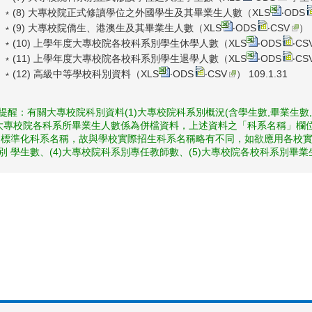
﹡(8) 大專校院正式修讀學位之外國學生及其畢業生人數（
XLS
‧
ODS
﹡(9) 大專校院僑生、港澳生及其畢業生人數（
XLS
‧
ODS
‧
CSV
） 
﹡(10) 上學年度大專校院各校科系別學生休學人數（
XLS
‧
ODS
‧
CS
﹡(11) 上學年度大專校院各校科系別學生退學人數（
XLS
‧
ODS
‧
CS
﹡(12) 高級中等學校科別資料（
XLS
‧
ODS
‧
CSV
） 109.1.31
提醒：有關大專校院科別資料(1)大專校院科系別概況(含學生數,畢業生數,
) 大專校院各科系所畢業生人數係為併檔資料，上述資料之「科系名稱」
 標準化科系名稱，故與學校實際招生科系名稱略有不同，如欲應用各校實
別 學生數、(4)大專校院科系別專任教師數、(5)大專校院各校科系別畢