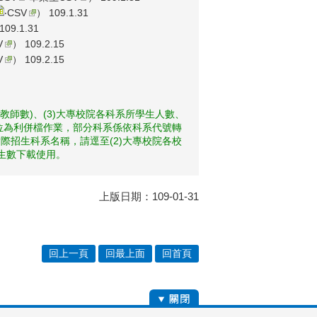
‧
CSV
） 109.1.31
109.1.31
V
） 109.2.15
V
） 109.2.15
教師數)、(3)大專校院各科系所學生人數、
欄位為利併檔作業，部分科系係依科系代號轉
際招生科系名稱，請逕至(2)大專校院各校
業生數下載使用。
上版日期：109-01-31
回上一頁
回最上面
回首頁