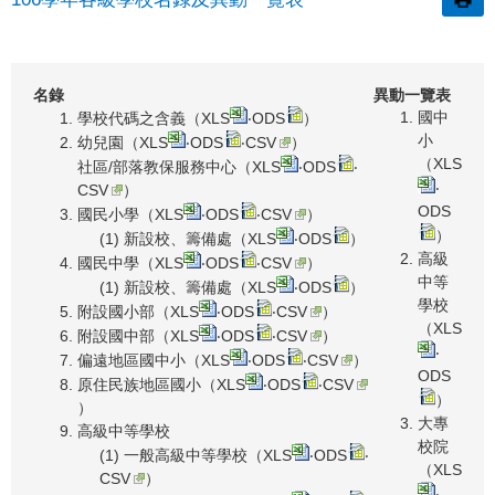
名錄
異動一覽表
國中
學校代碼之含義（
XLS
‧
ODS
）
小
幼兒園（
XLS
‧
ODS
‧
CSV
）
（
XLS
社區/部落教保服務中心（
XLS
‧
ODS
‧
‧
CSV
）
ODS
國民小學（
XLS
‧
ODS
‧
CSV
）
）
(1) 新設校、籌備處（
XLS
‧
ODS
）
高級
國民中學（
XLS
‧
ODS
‧
CSV
）
中等
(1) 新設校、籌備處（
XLS
‧
ODS
）
學校
附設國小部（
XLS
‧
ODS
‧
CSV
）
（
XLS
附設國中部（
XLS
‧
ODS
‧
CSV
）
‧
偏遠地區國中小（
XLS
‧
ODS
‧
CSV
）
ODS
原住民族地區國小（
XLS
‧
ODS
‧
CSV
）
）
大專
高級中等學校
校院
(1) 一般高級中等學校（
XLS
‧
ODS
‧
（
XLS
CSV
）
‧