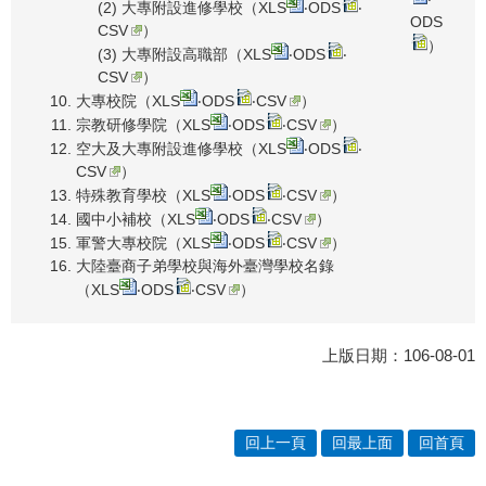
(2) 大專附設進修學校（
XLS
‧
ODS
‧
ODS
CSV
）
）
(3) 大專附設高職部（
XLS
‧
ODS
‧
CSV
）
大專校院（
XLS
‧
ODS
‧
CSV
）
宗教研修學院（
XLS
‧
ODS
‧
CSV
）
空大及大專附設進修學校（
XLS
‧
ODS
‧
CSV
）
特殊教育學校（
XLS
‧
ODS
‧
CSV
）
國中小補校（
XLS
‧
ODS
‧
CSV
）
軍警大專校院（
XLS
‧
ODS
‧
CSV
）
大陸臺商子弟學校與海外臺灣學校名錄
（
XLS
‧
ODS
‧
CSV
）
上版日期：106-08-01
回上一頁
回最上面
回首頁