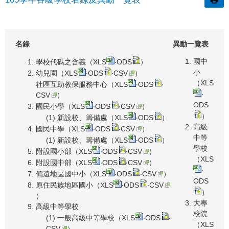
名錄
異動一覽表
國中
學校代碼之含義（
XLS
‧
ODS
）
小
幼兒園（
XLS
‧
ODS
‧
CSV
）
（
XLS
社區互助教保服務中心（
XLS
‧
ODS
‧
‧
CSV
）
ODS
國民小學（
XLS
‧
ODS
‧
CSV
）
）
(1) 新設校、籌備處（
XLS
‧
ODS
）
高級
國民中學（
XLS
‧
ODS
‧
CSV
）
中等
(1) 新設校、籌備處（
XLS
‧
ODS
）
學校
附設國小部（
XLS
‧
ODS
‧
CSV
）
（
XLS
附設國中部（
XLS
‧
ODS
‧
CSV
）
‧
偏遠地區國中小（
XLS
‧
ODS
‧
CSV
）
ODS
原住民族地區國小（
XLS
‧
ODS
‧
CSV
）
）
大專
高級中等學校
校院
(1) 一般高級中等學校（
XLS
‧
ODS
‧
（
XLS
CSV
）