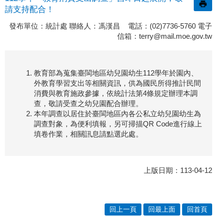
請支持配合！
發布單位：統計處 聯絡人：馮漢昌 電話：(02)7736-5760 電子
信箱：
terry@mail.moe.gov.tw
教育部為蒐集臺閩地區幼兒園幼生112學年於園內、
外教育學習支出等相關資訊，供為國民所得推計民間
消費與教育施政參據，依統計法第4條規定辦理本調
查，敬請受查之幼兒園配合辦理。
本年調查以居住於臺閩地區內各公私立幼兒園幼生為
調查對象，為便利填報，另可掃描QR Code進行線上
填卷作業，相關訊息請點選
此處
。
上版日期：113-04-12
回上一頁
回最上面
回首頁