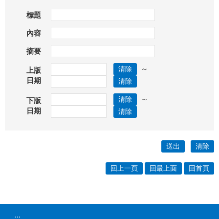
標題
內容
摘要
～
上版
日期
～
下版
日期
回上一頁
回最上面
回首頁
:::