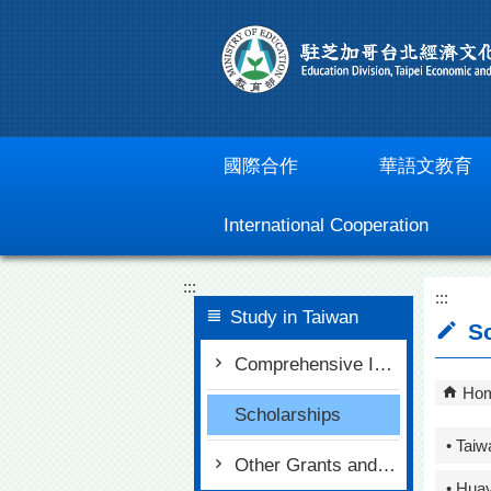
Go To Content
國際合作
華語文教育
International Cooperation
:::
:::
Study in Taiwan
Sc
Comprehensive Information
Ho
Scholarships
• Taiw
Other Grants and Internships
• Hua