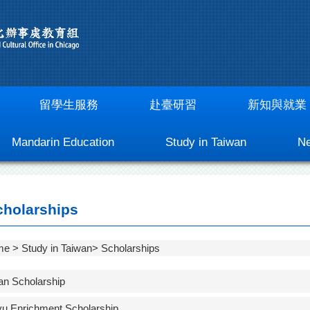
留學生服務
赴臺研習
新知與就業
Mandarin Education
Study in Taiwan
Ne
holarships
me
Study in Taiwan
Scholarships
an Scholarship
yu Enrichment Scholarship