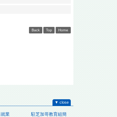
Back
Top
Home
▼ close
與就業
駐芝加哥教育組簡