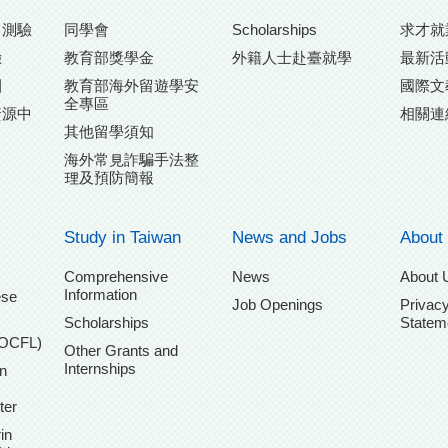
力測驗
同學會
Scholarships
求才就
驗
教育部獎學金
外籍人士赴臺就學
最新活
團
教育部海外留遊學安
國際文
全專區
資源中
相關連
其他留學須知
海外常見詐騙手法整
理及預防簡報
Study in Taiwan
News and Jobs
About
Comprehensive
News
About 
Information
ese
Job Openings
Privacy
Scholarships
Statem
TOCFL)
Other Grants and
Internships
n
ter
in