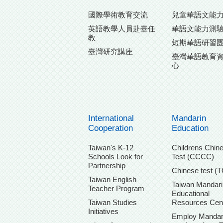
國際學術教育交流
兒童華語文能
英語教學人員赴臺任
華語文能力測
教
短期華語研習
臺灣研究講座
臺灣華語教育
心
International
Mandarin
Cooperation
Education
Taiwan's K-12
Childrens Chin
Schools Look for
Test (CCCC)
Partnership
Chinese test (
Taiwan English
Taiwan Mandari
Teacher Program
Educational
Taiwan Studies
Resources Cen
Initiatives
Employ Mandar