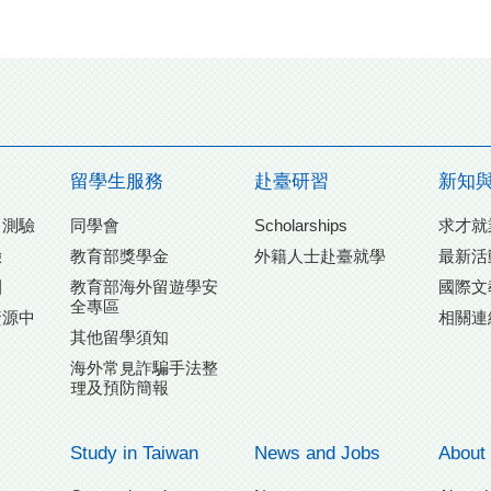
留學生服務
赴臺研習
新知
力測驗
同學會
Scholarships
求才就
驗
教育部獎學金
外籍人士赴臺就學
最新活
團
教育部海外留遊學安
國際文
全專區
資源中
相關連
其他留學須知
海外常見詐騙手法整
理及預防簡報
Study in Taiwan
News and Jobs
About