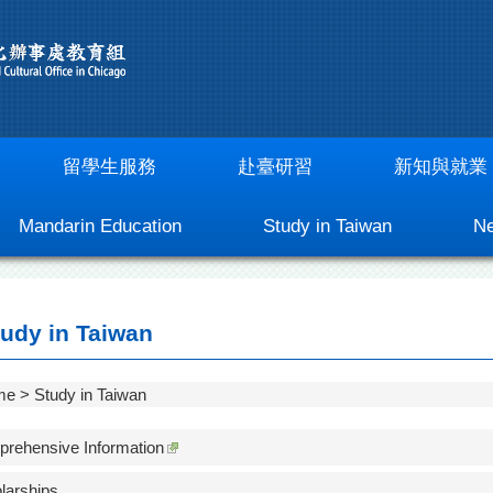
留學生服務
赴臺研習
新知與就業
Mandarin Education
Study in Taiwan
Ne
udy in Taiwan
me
Study in Taiwan
prehensive Information
larships