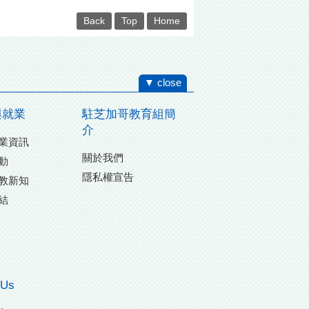
Back
Top
Home
▼ close
與就業
駐芝加哥教育組簡
介
業資訊
關於我們
動
隱私權宣告
教新知
結
 Us