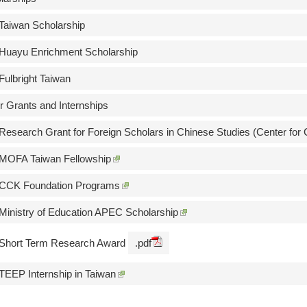
 Taiwan Scholarship
 Huayu Enrichment Scholarship
 Fulbright Taiwan
r Grants and Internships
 Research Grant for Foreign Scholars in Chinese Studies (Center for
 MOFA Taiwan Fellowship
 CCK Foundation Programs
 Ministry of Education APEC Scholarship
 Short Term Research Award
.pdf
 TEEP Internship in Taiwan