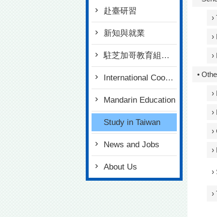
赴臺研習
›
新知與就業
›
駐芝加哥教育組簡介
›
• Othe
International Cooperation
›
Mandarin Education
›
Study in Taiwan
›
News and Jobs
›
About Us
›
›