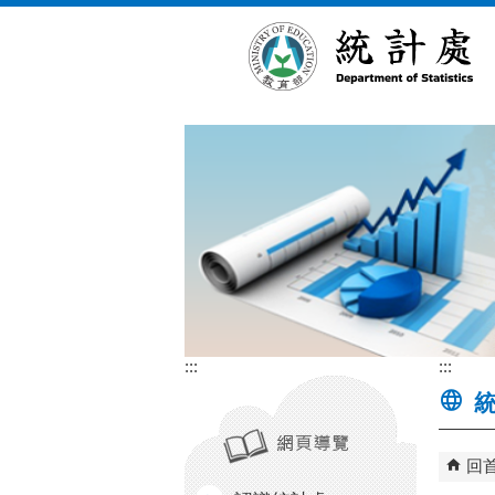
跳到主要內容區塊
:::
:::
統
回