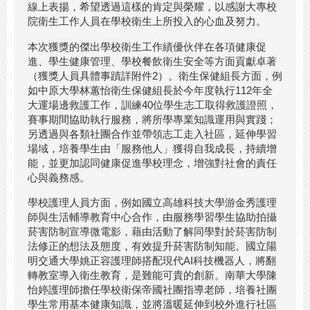
線上表揚，希望透過這樣的肯定與榮耀，以感謝大專校
院衛生工作人員在學校衛生上所投入的心血及努力。
本次獲獎的傑出學校衛生工作績優伙伴在各項健康促
進、學生健康管理、學校餐飲衛生安全等方面貢獻卓著
（獲獎人員具體事蹟詳附件2）。衛生保健組長方面，例
如中原大學林蕙怡衛生保健組長於今年度執行112年全
大運場邊救護工作，訓練40位學生志工取得救護證照，
賽事期間協助執行服務，將所學專業知識運用與實踐；
另透過與各類社團合作並帶領志工走入社區，延伸學習
場域，培養學生由「服務他人」獲得自我成長，持續增
能，並更加認同健康促進學校理念，增強對社會的責任
心與義務感。
學校護理人員方面，例如國立高雄科技大學游金秀護理
師與生活輔導教育中心合作，由服務學習學生協助拍攝
菸害防制宣導微電影，藉由活動了解同學對於菸害防制
法修正的想法及態度，有效提升菸害防制知能。國立陽
明交通大學姚正容護理師搭配現代AI科技機器人，將翻
轉教室導入衛生教育，是難能可貴的創新。南華大學陳
怡婷護理師擔任學校衛保帝國社團指導老師，培養社團
學生常用基本健康知識，並將溫暖延伸到校外進行社區