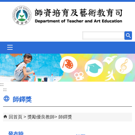
跳到主要內容區塊
mobile_menu
:::
:::
師鐸獎
回首頁
獎勵優良教師
師鐸獎
發布時