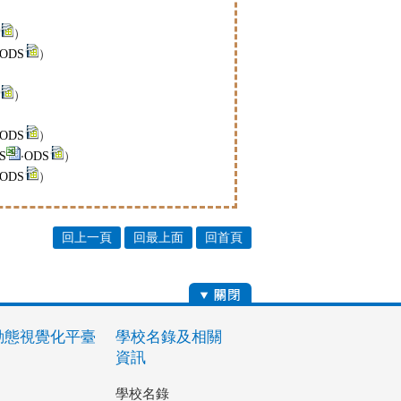
）
ODS
）
）
）
ODS
）
S
‧
ODS
）
ODS
）
回上一頁
回最上面
回首頁
動態視覺化平臺
學校名錄及相關
資訊
學校名錄