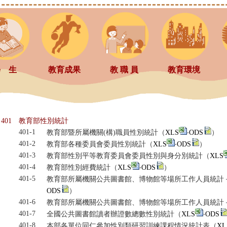
學 生
教育成果
教 職 員
教育環境
401
教育部性別統計
401-1
教育部暨所屬機關(構)職員性別統計（
XLS
‧
ODS
）
401-2
教育部各種委員會委員性別統計（
XLS
‧
ODS
）
401-3
教育部性別平等教育委員會委員性別與身分別統計（
XLS
401-4
教育部性別經費統計（
XLS
‧
ODS
）
401-5
教育部所屬機關公共圖書館、博物館等場所工作人員統計
ODS
）
401-6
教育部所屬機關公共圖書館、博物館等場所工作人員統計
401-7
全國公共圖書館讀者辦證數總數性別統計（
XLS
‧
ODS
401-8
本部各單位同仁參加性別類研習訓練課程情況統計表（
XL