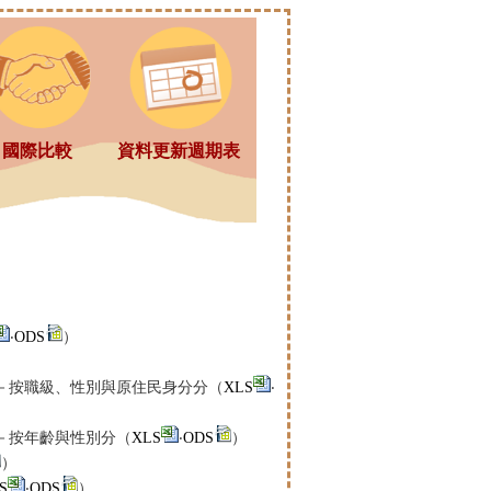
國際比較
資料更新週期表
‧
ODS
）
－按職級、性別與原住民身分分（
XLS
‧
－按年齡與性別分（
XLS
‧
ODS
）
）
S
‧
ODS
）