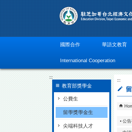
Go To Content
國際合作
華語文教育
International Cooperation
:::
:::
教育部獎學金
留
公費生
Ho
留學獎學金生
• 公
尖端科技人才