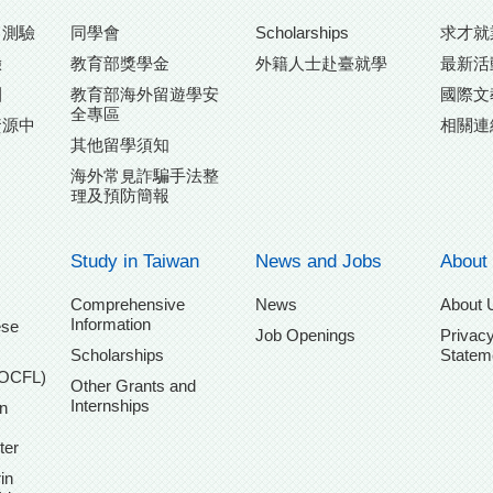
力測驗
同學會
Scholarships
求才就
驗
教育部獎學金
外籍人士赴臺就學
最新活
團
教育部海外留遊學安
國際文
全專區
資源中
相關連
其他留學須知
海外常見詐騙手法整
理及預防簡報
Study in Taiwan
News and Jobs
About
Comprehensive
News
About 
Information
ese
Job Openings
Privacy
Scholarships
Statem
TOCFL)
Other Grants and
Internships
n
ter
in