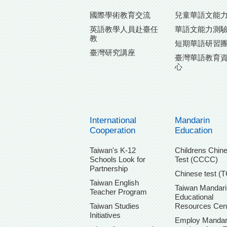
國際學術教育交流
兒童華語文能
英語教學人員赴臺任
華語文能力測
教
短期華語研習
臺灣研究講座
臺灣華語教育
心
International
Mandarin
Cooperation
Education
Taiwan's K-12
Childrens Chin
Schools Look for
Test (CCCC)
Partnership
Chinese test (
Taiwan English
Taiwan Mandari
Teacher Program
Educational
Taiwan Studies
Resources Cen
Initiatives
Employ Mandar