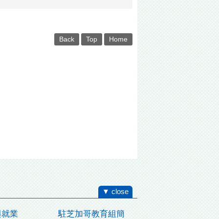
Back
Top
Home
▼ close
與就業
駐芝加哥教育組簡