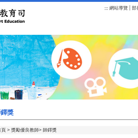
網站導覽
部
:::
鐸獎
首頁
獎勵優良教師
師鐸獎