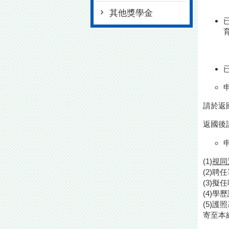
其他獎學金
請於返
返國後
(1)
視同
(2)
(3)
(4)學
(5)護
寄至本