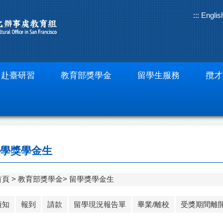
:::
Englis
赴臺研習
教育部獎學金
留學生服務
攬才
學獎學金生
首頁
教育部獎學金
留學獎學金生
須知
報到
請款
留學現況報告單
畢業/離校
受獎期間離