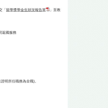
交「
留學獎學金生狀況報告單
」至教
同返國服務
並證明所任職務為全職)。