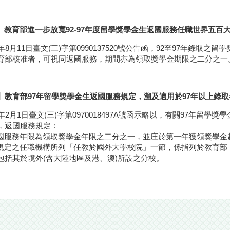
】
教育部進一步放寬92-97年度留學獎學金生返國服務任職世界五百
年8月11日臺文(三)字第0990137520號公告函，92至97年錄取
育部核准者，可視同返國服務，期間亦為領取獎學金期限之二分之一
】
教育部97年留學獎學金生返國服務規定，溯及適用於97年以上錄取
年2月1日臺文(三)字第0970018497A號函示略以，有關97年留
，返國服務規定：
返國服務年限為領取獎學金年限之二分之一，並庄於第一年獲領獎學金
所規定之任職機構所列「任教於國外大學校院」一節，係指列於教育
包括其於境外(含大陸地區及港、澳)所設之分校。