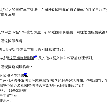
已領畢之92至97年度留獎生在履行返國義務前須於每年10月10日前填
育部及本組。
已領畢之92至97年度留獎生，有關返國服務義務，可採返國服務或視
申請返國服務者:
國日期確定後通知本組，俾利陳報教育部；
請檢附
返國服務報到單
及其他相關文件向教育部辦理報到。
申請視同返國服務者：
返國服務申請書
聘任單位同意聘任證明文件或在職證明(含起聘任起訖時間、任職部門，
擬任職單位簡介及相關證明符合本部視同返國服務規定文件。
歷證明 (如畢業證書)
照基本資料頁
組辦理。