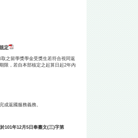
規定
至97年錄取之留學獎學金受獎生若符合視同返
年期限，若自本部核定之起算日起2年內
內完成返國服務義務。
於
101
年
12
月
5
日奉臺文
(
三
)
字第