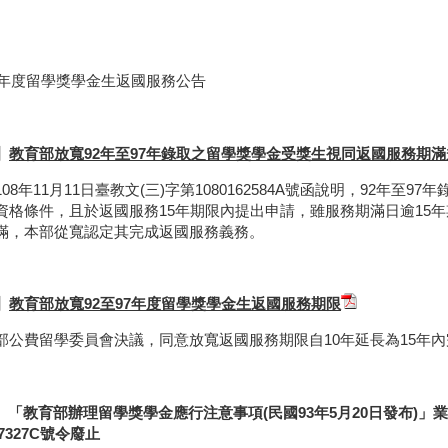
97年度留學獎學金生返國服務公告
】
教育部放寬92年至97年錄取之留學獎學金受獎生視同返國服務期滿
08年11月11日臺教文(三)字第1080162584A號函說明，92年
資格條件，且於返國服務15年期限內提出申請，雖服務期滿日逾15
滿，本部從寬認定其完成返國服務義務。
】
教育部放寬92至97年度留學獎學金生返國服務期限
部公費留學委員會決議，同意放寬返國服務期限自10年延長為15年
】「教育部辦理留學獎學金應行注意事項
(
民國
93
年
5
月
20
日發布
)
」業
7327C
號令廢止