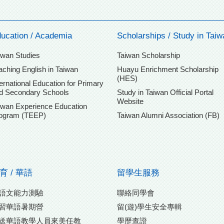
ucation / Academia
Scholarships / Study in Taiw
iwan Studies
Taiwan Scholarship
aching English in Taiwan
Huayu Enrichment Scholarship
(HES)
ternational Education for Primary
d Secondary Schools
Study in Taiwan Official Portal
Website
iwan Experience Education
ogram (TEEP)
Taiwan Alumni Association (FB)
育 / 華語
留學生服務
語文能力測驗
聯絡同學會
習華語暑期營
留(遊)學生安全專輯
送華語教學人員來美任教
學歷查證