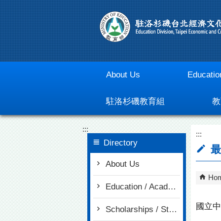
Go To Content
About Us
Educatio
駐洛杉磯教育組
教
:::
:::
Directory
最
About Us
Ho
Education / Academia
國立中
Scholarships / Study in Taiwan