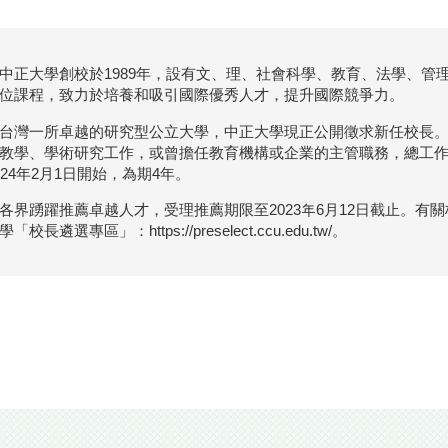
中正大學創校於1989年，設有文、理、社會科學、教育、法學、管
位課程，致力於培養和吸引國際優秀人才，提升國際競爭力。
台灣一所卓越的研究型公立大學，中正大學現正公開徵求新任校長
教學、學術研究工作，或曾擔任教育機構或企業的主管職務，總工作
024年2月1日開始，為期4年。
各界踴躍推薦卓越人才，受理推薦期限至2023年6月12日截止。有
「校長遴選專區」：https://preselect.ccu.edu.tw/。