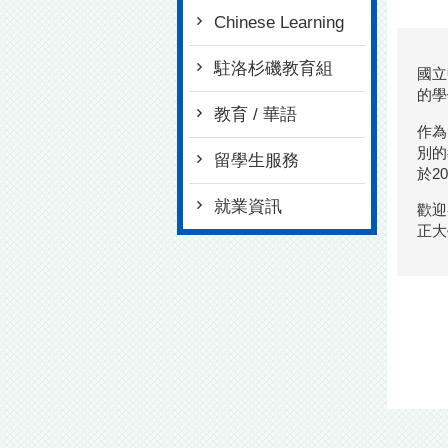
Chinese Learning
駐洛杉磯教育組
國立
的學
教育 / 華語
作為
別的
留學生服務
於2
就業資訊
歡迎
正大學