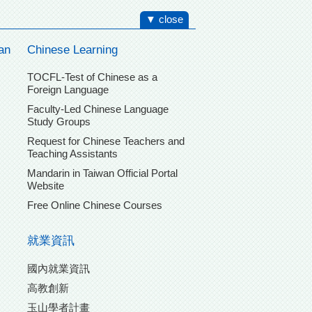
▼ close
an
Chinese Learning
TOCFL-Test of Chinese as a
Foreign Language
Faculty-Led Chinese Language
Study Groups
Request for Chinese Teachers and
Teaching Assistants
Mandarin in Taiwan Official Portal
Website
Free Online Chinese Courses
就業資訊
國內就業資訊
高教創新
玉山學者計畫