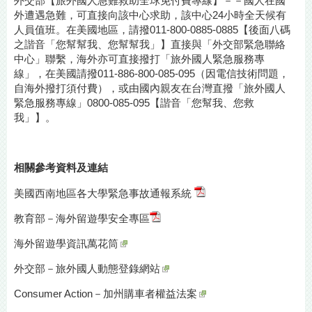
外交部【旅外國人急難救助全球免付費專線】－－國人在國
外遭遇急難，可直接向該中心求助，該中心24小時全天候有
人員值班。在美國地區，請撥011-800-0885-0885【後面八碼
之諧音「您幫幫我、您幫幫我」】直接與「外交部緊急聯絡
中心」聯繫，海外亦可直接撥打「旅外國人緊急服務專
線」，在美國請撥011-886-800-085-095（因電信技術問題，
自海外撥打須付費），或由國內親友在台灣直撥「旅外國人
緊急服務專線」0800-085-095【諧音「您幫我、您救
我」】。
相關參考資料及
連結
美國西南地區各大學緊急事故通報系統
教育部－海外留遊學安全專區
海外留遊學資訊萬花筒
外交部－
旅外國人動態登錄網站
Consumer Action－
加州購車者權益法案