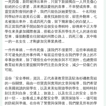
一死四傷，新郎被摔出車外，只留下新娘獨自一人拜見傷心
欲絕的公公婆婆，原來應該慶祝的喜事，不幸變成喪事。在
靈堂面對瘦弱的妻子，我們只能告訴她要堅強... 十名同校
同學結伴出遊黃石公園，連夜找旅館住宿，卻意外翻車，七
名被拋出車外，造成四死六傷，留下幾家傷心的白髮人...
而正當我們著手開始製作這個安全專輯時，卻傳來中正大學
學生來美參加國際會議，搭載企管系所學生共七人的迷你箱
型車，爆胎翻覆在往賭城的州際公路上，四死三傷，其中唯
一的一名女生，才剛參加完畢業典禮...
一件件車禍，一件件死傷，讓我們不僅要問，這些車禍都是
不可避免的意外事件嗎？每當這些發生在我們學子身上的不
幸事故傳來，除了嘆惜生命中的無奈與不可測外，也總覺得
教育組有責任要提醒同學們注意自身安全，減少一切傷亡的
可能。
這份「安全專輯」資訊，正代表著教育部及駐洛杉磯教育組
的一份關懷。藉由一些寶貴與實用的文章與報導，我們希望
在美國就讀的留學生，以及來美短期遊學的學生，能時時刻
刻注意到自身，交通上，旅遊上，以及生活上的安全，並作
好一切－－如養成上車必繫安全帶、購買保險等－－儘可能
的防範與準備。在你有了警覺與保障後，我們樂見所有的學