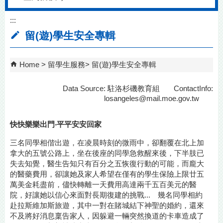
:::
留(遊)學生安全專輯
Home
留學生服務
留(遊)學生安全專輯
Data Source: 駐洛杉磯教育組 ContactInfo:
losangeles@mail.moe.gov.tw
快快樂樂出門‧平平安安回家
三名同學相偕出遊，在凌晨時刻的微雨中，卻翻覆在北上加
拿大的五號公路上，坐在後座的同學急救醒來後，下半肢已
失去知覺，醫生告知只有百分之五恢復行動的可能，而龐大
的醫藥費用，卻讓她及家人希望在僅有的學生保險上限廿五
萬美金耗盡前，儘快轉離一天費用高達兩千五百美元的醫
院，好讓她以信心來面對長期復建的挑戰... 幾名同學相約
赴拉斯維加斯旅遊，其中一對在賭城結下神聖的婚約，還來
不及將好消息稟告家人，因躲避一輛突然換道的卡車造成了