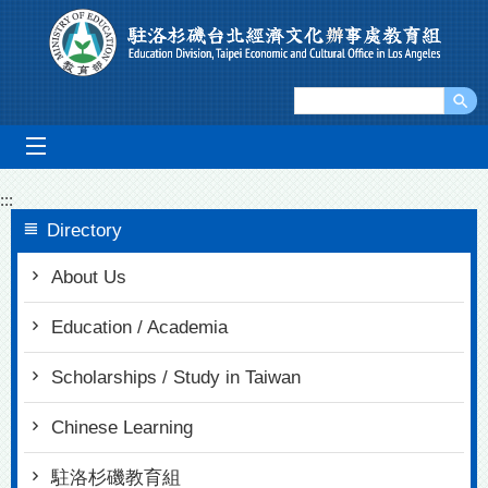
Go To Content
mobile_menu
:::
Directory
About Us
Education / Academia
Scholarships / Study in Taiwan
Chinese Learning
駐洛杉磯教育組