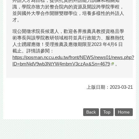
外語人才為目標，提供扎實的外語能力訓練和相關知
識，學院亦致力於整合院內的資源及開設跨學院學程，
並與國外大學合作開辦雙聯學位，培養多樣性的外語人
才。
現公開徵求院長候選人，歡迎各界推薦具教授資格且學
術專長與該學院教研領域相符並具行政能力、服務熱忱
人士踴躍應徵！受理推薦及應徵期限至2023 年4月6 日
截止。詳情請參閱：
https://posman.nccu.edu.tw/front/NEWS/news01/news.php?
ID=bmNjdV9wb3NtYW4mbmV3czAx&Sn=4679
。
上版日期：2023-03-21
Back
Top
Home