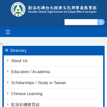
Go To Content
mobile_menu
:::
Directory
About Us
Education / Academia
Scholarships / Study in Taiwan
Chinese Learning
駐洛杉磯教育組