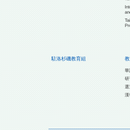
In
an
Ta
Pr
駐洛杉磯教育組
教
華
研
選
漢