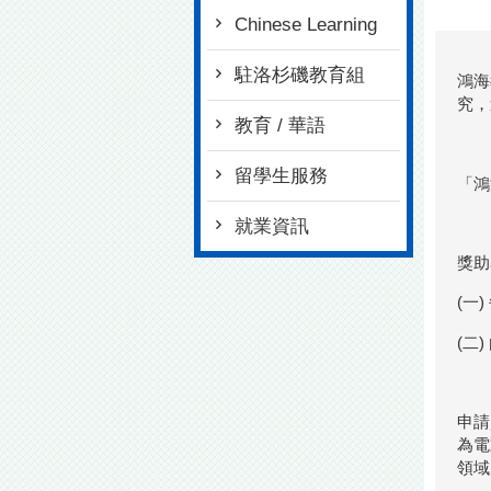
Chinese Learning
駐洛杉磯教育組
鴻海
究，
教育 / 華語
留學生服務
「鴻
就業資訊
獎助
(一
(二
申請
為電
領域