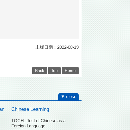
上版日期：2022-08-19
Back
Top
Home
▼ close
an
Chinese Learning
TOCFL-Test of Chinese as a
Foreign Language