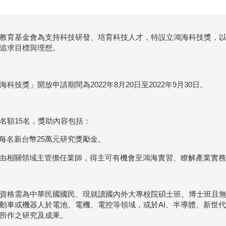
教育基金會為支持科技研發、培育科技人才，特設立鴻海科技獎，
追求目標與理想。
海科技獎」開放申請期間為2022年8月20日至2022年9月30日。
名額15名，獎助內容包括：
) 每名新台幣25萬元研究獎勵金。
) 由相關領域主管擔任業師，得主可有機會至鴻海實習、瞭解產業實
資格需為中華民國國民、現就讀國內外大專校院碩士班、博士班且
動車或機器人於電池、電機、電控等領域，或於AI、半導體、新世
所作之研究及成果。