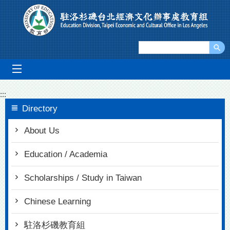
Go To Content
mobile_menu
:::
Directory
About Us
Education / Academia
Scholarships / Study in Taiwan
Chinese Learning
駐洛杉磯教育組