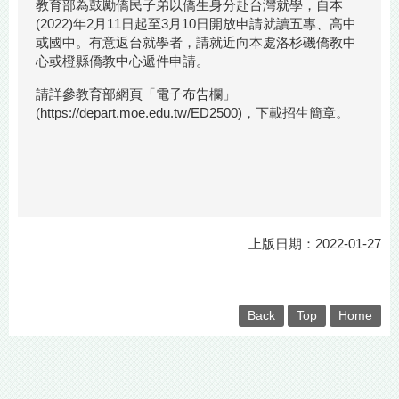
教育部為鼓勵僑民子弟以僑生身分赴台灣就學，自本
(2022)年2月11日起至3月10日開放申請就讀五專、高中
或國中。有意返台就學者，請就近向本處洛杉磯僑教中
心或橙縣僑教中心遞件申請。
請詳參教育部網頁「電子布告欄」
(
https://depart.moe.edu.tw/ED2500
)，下載招生簡章。
上版日期：2022-01-27
Back
Top
Home