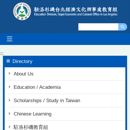
Go To Content
mobile_menu
:::
Directory
About Us
Education / Academia
Scholarships / Study in Taiwan
Chinese Learning
駐洛杉磯教育組