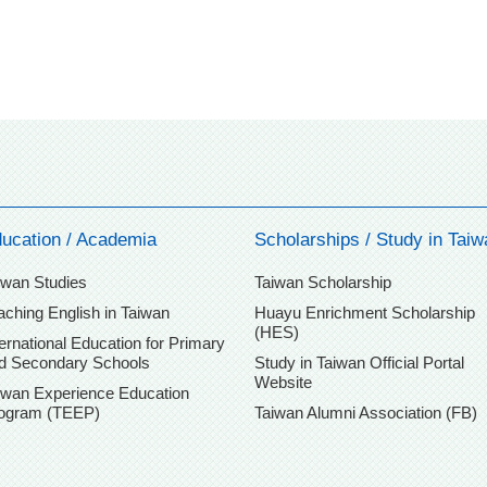
ucation / Academia
Scholarships / Study in Taiw
iwan Studies
Taiwan Scholarship
aching English in Taiwan
Huayu Enrichment Scholarship
(HES)
ternational Education for Primary
d Secondary Schools
Study in Taiwan Official Portal
Website
iwan Experience Education
ogram (TEEP)
Taiwan Alumni Association (FB)