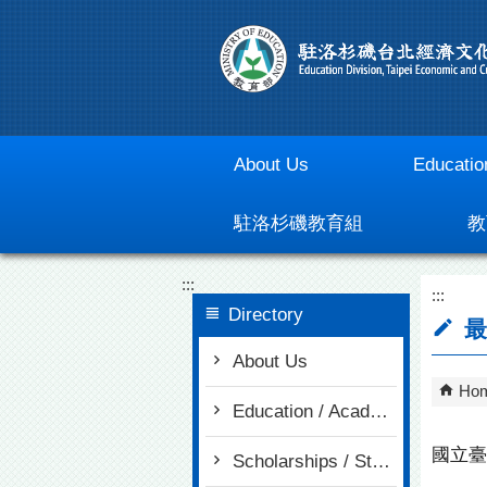
Go To Content
About Us
Educatio
駐洛杉磯教育組
教
:::
:::
Directory
最
About Us
Ho
Education / Academia
國立臺
Scholarships / Study in Taiwan