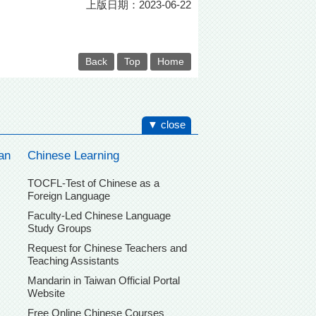
上版日期：2023-06-22
Back
Top
Home
▼ close
an
Chinese Learning
TOCFL-Test of Chinese as a
Foreign Language
Faculty-Led Chinese Language
Study Groups
Request for Chinese Teachers and
Teaching Assistants
Mandarin in Taiwan Official Portal
Website
Free Online Chinese Courses