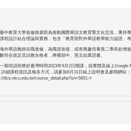
臺中教育大學進修推廣部為推動國際華語文教育暨文化交流，秉持
課程設計結合理論與實務，包含「教育部對外華語教學能力認證」
海外華語教師在職進修，為職涯加值，或有興趣培養第二專長欲增
數符合規定且試教合格者，將獲頒中、英文結業證書。
一期培訓班將於臺灣時間2023年9月2日開課，採實體及線上Google 
。詳細課程資訊及報名方式，請參加8月31日線上說明會及參閱網站：
s://dce.ntcu.edu.tw/course_detail.php?sn=5651