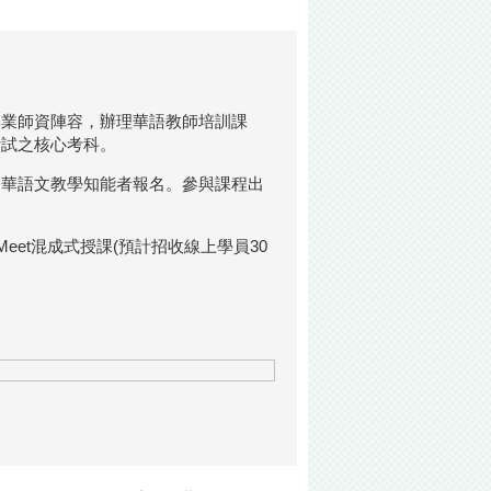
專業師資陣容，辦理華語教師培訓課
考試之核心考科。
進華語文教學知能者報名。參與課程出
Meet混成式授課(預計招收線上學員30