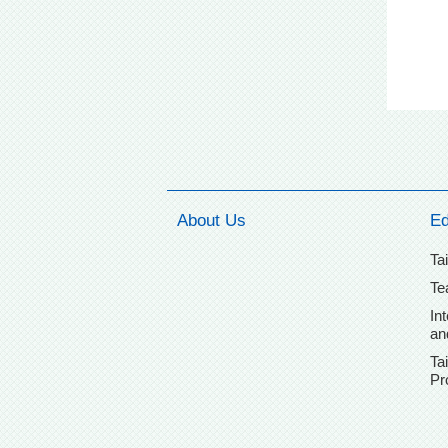
About Us
Ed
Ta
Te
In
an
Ta
Pr